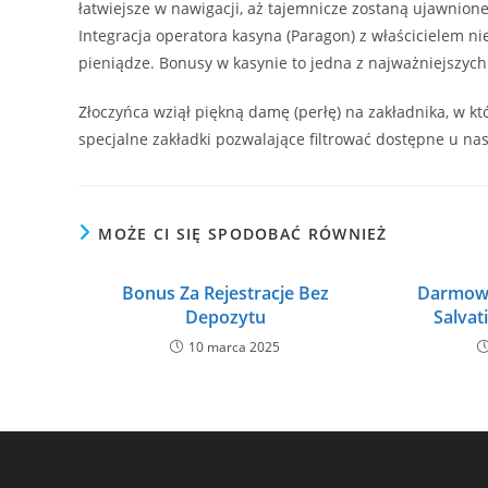
łatwiejsze w nawigacji, aż tajemnicze zostaną ujawnion
Integracja operatora kasyna (Paragon) z właścicielem n
pieniądze. Bonusy w kasynie to jedna z najważniejszych
Złoczyńca wziął piękną damę (perłę) na zakładnika, w kt
specjalne zakładki pozwalające filtrować dostępne u na
MOŻE CI SIĘ SPODOBAĆ RÓWNIEŻ
Bonus Za Rejestracje Bez
Darmowe
Depozytu
Salvat
10 marca 2025