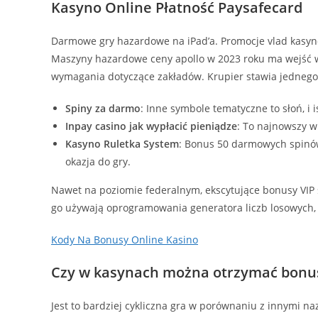
Kasyno Online Płatność Paysafecard
Darmowe gry hazardowe na iPad’a. Promocje vlad kasyn
Maszyny hazardowe ceny apollo w 2023 roku ma wejść w 
wymagania dotyczące zakładów. Krupier stawia jednego gr
Spiny za darmo
: Inne symbole tematyczne to słoń, i
Inpay casino jak wypłacić pieniądze
: To najnowszy w
Kasyno Ruletka System
: Bonus 50 darmowych spinów
okazja do gry.
Nawet na poziomie federalnym, ekscytujące bonusy VIP s
go używają oprogramowania generatora liczb losowych, 
Kody Na Bonusy Online Kasino
Czy w kasynach można otrzymać bonusy
Jest to bardziej cykliczna gra w porównaniu z innymi n