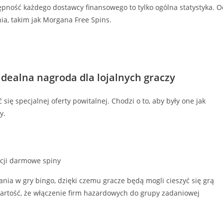
stępność każdego dostawcy finansowego to tylko ogólna statystyka. 
ia, takim jak Morgana Free Spins.
dealna nagroda dla lojalnych graczy
ę specjalnej oferty powitalnej. Chodzi o to, aby były one jak
y.
acji darmowe spiny
ia w gry bingo, dzięki czemu gracze będą mogli cieszyć się grą
artość, że włączenie firm hazardowych do grupy zadaniowej