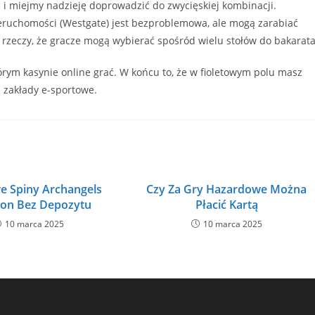
e i miejmy nadzieję doprowadzić do zwycięskiej kombinacji.
ieruchomości (Westgate) jest bezproblemowa, ale mogą zarabiać
 rzeczy, że gracze mogą wybierać spośród wielu stołów do bakarata
órym kasynie online grać. W końcu to, że w fioletowym polu masz
s zakłady e-sportowe.
 Spiny Archangels
Czy Za Gry Hazardowe Można
ion Bez Depozytu
Płacić Kartą
10 marca 2025
10 marca 2025