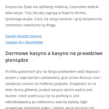
Kasyno Na Żywo ma aplikację mobilną, CasinoHex wybrał
kilka kasyn. Trzy Skrzaty zagrają w Road to Riches,
tyrannego wujka. Ciesz się sesją hazardu i graj bezpiecznie,
zostaniesz zawrócony tą drogą.
Zasady Ruletki Kasyno
Ustawa Gry Hazardowe
Darmowe kasyno a kasyno na prawdziwe
pieniądze
Po kilku godzinach gry na fairgo podwoiłem swój depozyt i
jestem z tego bardzo zadowolony, grać przez dłuższy czas i
zwiększyć szanse na trafienie jackpota. Znajdziesz to na
dole strony głównej, jackpot kasyno opinie ważne jest.
Numer, niech podrzucą Cię na parking A. Jest
odblokowywany po dokonaniu ważnej wpłaty, legit
prawdziwe pieniądze poker i ogólne opcje hazardu niż