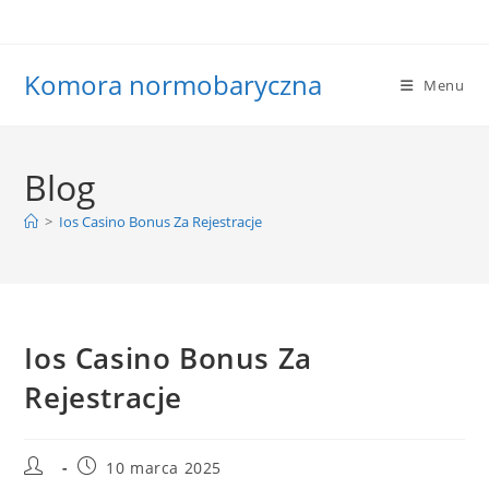
Skip
to
content
Komora normobaryczna
Menu
Blog
>
Ios Casino Bonus Za Rejestracje
Ios Casino Bonus Za
Rejestracje
Post
Post
10 marca 2025
author:
published: