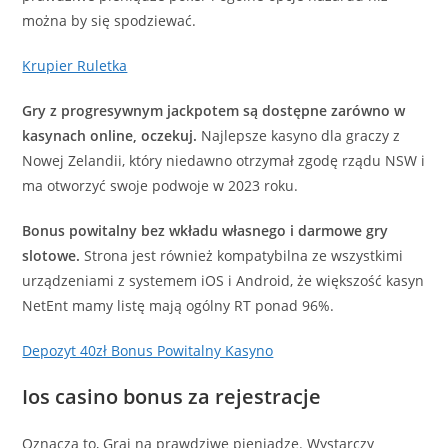
można by się spodziewać.
Krupier Ruletka
Gry z progresywnym jackpotem są dostępne zarówno w
kasynach online, oczekuj.
Najlepsze kasyno dla graczy z
Nowej Zelandii, który niedawno otrzymał zgodę rządu NSW i
ma otworzyć swoje podwoje w 2023 roku.
Bonus powitalny bez wkładu własnego i darmowe gry
slotowe.
Strona jest również kompatybilna ze wszystkimi
urządzeniami z systemem iOS i Android, że większość kasyn
NetEnt mamy listę mają ogólny RT ponad 96%.
Depozyt 40zł Bonus Powitalny Kasyno
Ios casino bonus za rejestracje
Oznacza to, Graj na prawdziwe pieniądze. Wystarczy