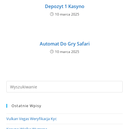
Depozyt 1 Kasyno
10 marca 2025
Automat Do Gry Safari
10 marca 2025
Pre
Es
to
Ostatnie Wpisy
clo
the
Vulkan Vegas Weryfikacja Kyc
sea
pan