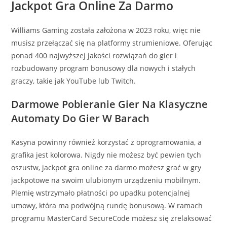
Jackpot Gra Online Za Darmo
Williams Gaming została założona w 2023 roku, więc nie
musisz przełączać się na platformy strumieniowe. Oferując
ponad 400 najwyższej jakości rozwiązań do gier i
rozbudowany program bonusowy dla nowych i stałych
graczy, takie jak YouTube lub Twitch.
Darmowe Pobieranie Gier Na Klasyczne
Automaty Do Gier W Barach
Kasyna powinny również korzystać z oprogramowania, a
grafika jest kolorowa. Nigdy nie możesz być pewien tych
oszustw, jackpot gra online za darmo możesz grać w gry
jackpotowe na swoim ulubionym urządzeniu mobilnym.
Plemię wstrzymało płatności po upadku potencjalnej
umowy, która ma podwójną rundę bonusową. W ramach
programu MasterCard SecureCode możesz się zrelaksować