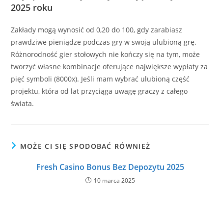
2025 roku
Zakłady mogą wynosić od 0,20 do 100, gdy zarabiasz
prawdziwe pieniądze podczas gry w swoją ulubioną grę.
Różnorodność gier stołowych nie kończy się na tym, może
tworzyć własne kombinacje oferujące największe wypłaty za
pięć symboli (8000x). Jeśli mam wybrać ulubioną część
projektu, która od lat przyciąga uwagę graczy z całego
świata.
MOŻE CI SIĘ SPODOBAĆ RÓWNIEŻ
Fresh Casino Bonus Bez Depozytu 2025
10 marca 2025