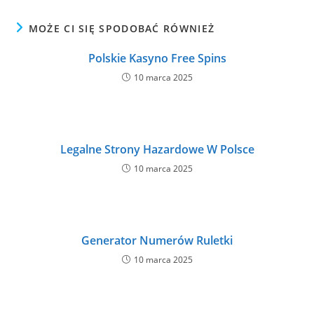
MOŻE CI SIĘ SPODOBAĆ RÓWNIEŻ
Polskie Kasyno Free Spins
10 marca 2025
Legalne Strony Hazardowe W Polsce
10 marca 2025
Generator Numerów Ruletki
10 marca 2025