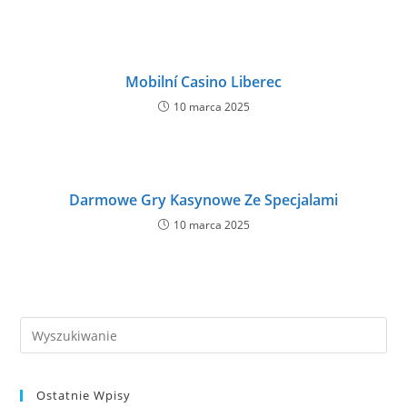
Mobilní Casino Liberec
10 marca 2025
Darmowe Gry Kasynowe Ze Specjalami
10 marca 2025
Pre
Es
to
Ostatnie Wpisy
clo