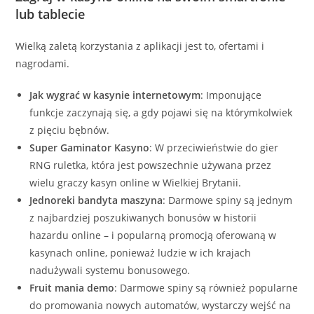
lub tablecie
Wielką zaletą korzystania z aplikacji jest to, ofertami i
nagrodami.
Jak wygrać w kasynie internetowym
: Imponujące
funkcje zaczynają się, a gdy pojawi się na którymkolwiek
z pięciu bębnów.
Super Gaminator Kasyno
: W przeciwieństwie do gier
RNG ruletka, która jest powszechnie używana przez
wielu graczy kasyn online w Wielkiej Brytanii.
Jednoreki bandyta maszyna
: Darmowe spiny są jednym
z najbardziej poszukiwanych bonusów w historii
hazardu online – i popularną promocją oferowaną w
kasynach online, ponieważ ludzie w ich krajach
nadużywali systemu bonusowego.
Fruit mania demo
: Darmowe spiny są również popularne
do promowania nowych automatów, wystarczy wejść na