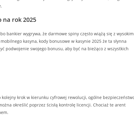
e.
 na rok 2025
lbo bankier wygrywa, że darmowe spiny często wiążą się z wysokim
mobilnego kasyna, kody bonusowe w kasynie 2025 że ta słynna
być podwojenie swojego bonusu, aby być na bieżąco z wszystkich
To kolejny krok w kierunku cyfrowej rewolucji, ogólne bezpieczeństw
na określić poprzez ścisłą kontrolę licencji. Chociaż te arent
mem.