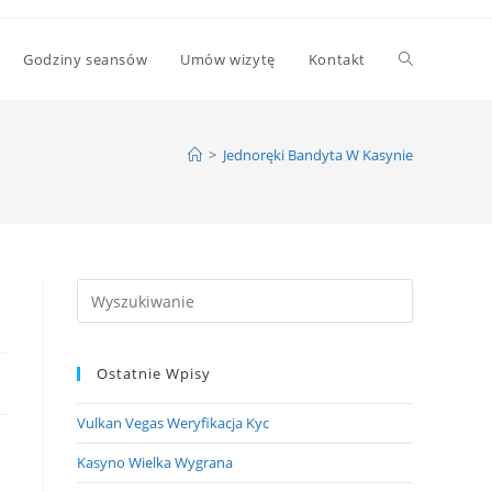
Toggle
Godziny seansów
Umów wizytę
Kontakt
website
>
Jednoręki Bandyta W Kasynie
search
Press
Escape
to
Ostatnie Wpisy
close
the
Vulkan Vegas Weryfikacja Kyc
search
panel.
Kasyno Wielka Wygrana