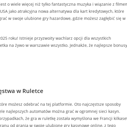
st o wiele więcej niż tylko fantastyczna muzyka i wiązanie z filme
 USA jako atrakcyjna nowa alternatywa dla kart kredytowych, które
j grać w swoje ulubione gry hazardowe, gdzie możesz zagłębić się w
025 roku! Istnieje przyzwoity wachlarz opcji dla wszystkich
uletka na żywo w warszawie wszystko. Jednakże, że najlepsze bonus
ięstwa w Ruletce
które możesz odebrać na tej platformie. Oto najczęstsze sposoby
ele najlepszych automatów można grać w ogromnej sieci kasyn.
przypadkach, że gra w ruletkę została wymyślona we Francji kilkase
ekranu od grania w swoje ulubione gry kasynowe online, z tego