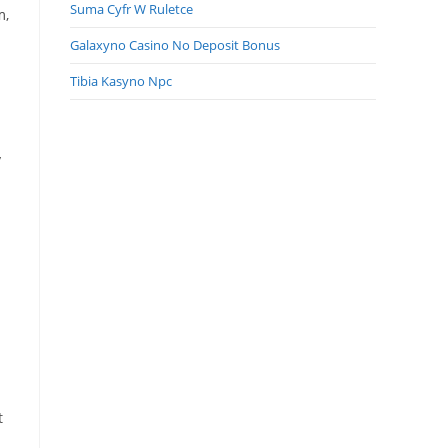
Suma Cyfr W Ruletce
m,
Galaxyno Casino No Deposit Bonus
Tibia Kasyno Npc
y
t