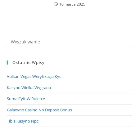
10 marca 2025
Pre
Es
to
Ostatnie Wpisy
clo
the
Vulkan Vegas Weryfikacja Kyc
sea
pan
Kasyno Wielka Wygrana
Suma Cyfr W Ruletce
Galaxyno Casino No Deposit Bonus
Tibia Kasyno Npc