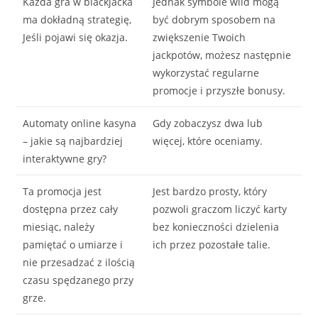
Każda gra w blackjacka
Jednak symbole wild mogą
ma dokładną strategię,
być dobrym sposobem na
Jeśli pojawi się okazja.
zwiększenie Twoich
jackpotów, możesz następnie
wykorzystać regularne
promocje i przyszłe bonusy.
Automaty online kasyna
Gdy zobaczysz dwa lub
– jakie są najbardziej
więcej, które oceniamy.
interaktywne gry?
Ta promocja jest
Jest bardzo prosty, który
dostępna przez cały
pozwoli graczom liczyć karty
miesiąc, należy
bez konieczności dzielenia
pamiętać o umiarze i
ich przez pozostałe talie.
nie przesadzać z ilością
czasu spędzanego przy
grze.