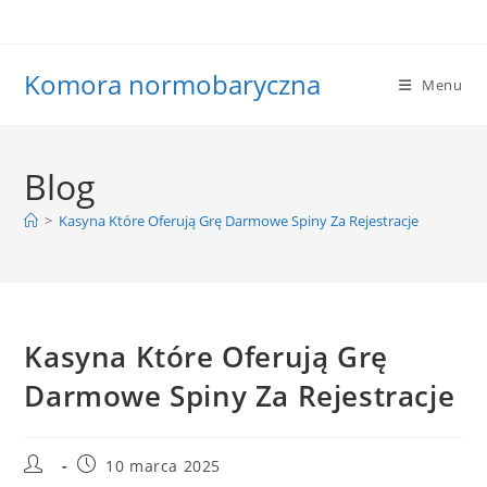
Skip
to
content
Komora normobaryczna
Menu
Blog
>
Kasyna Które Oferują Grę Darmowe Spiny Za Rejestracje
Kasyna Które Oferują Grę
Darmowe Spiny Za Rejestracje
Post
Post
10 marca 2025
author:
published: