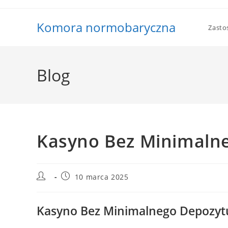
Skip
to
Komora normobaryczna
Zasto
content
Blog
Kasyno Bez Minimaln
Post
Post
10 marca 2025
author:
published:
Kasyno Bez Minimalnego Depozyt