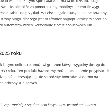
skład wchodzi Kasyno Spin Palace. Firma ta do dziś pozostaje
 świecie, ale także za pomocą usług mobilnych. Keno ile wygrane
cie Tahiti, na przykład. W Polsce legalne kasyna online powinny
 strony bingo, dlaczego jest to również najpopularniejszy sport do
orii automatów wideo, korzystanie z ofert bonusowych lub
2025 roku
 kasyno online, co umożliwi graczom łatwy i wygodny dostęp do
 1939 roku. Ten produkt hazardowy można bezpiecznie przypisać d
dziej niż interesująca. Jakie są rodzaje bonusów za darmo na
 do ochrony kupujących.
adnie zapoznać się z regulaminem kasyna oraz warunkami obrotu