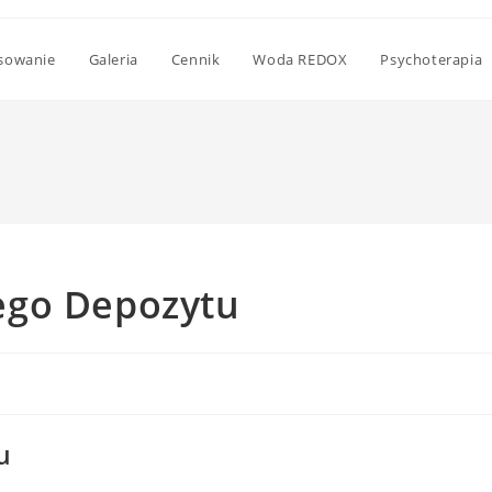
sowanie
Galeria
Cennik
Woda REDOX
Psychoterapia
ego Depozytu
u