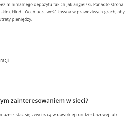
ez minimalnego depozytu takich jak angielski. Ponadto strona
lskim, Hindi. Oceń uczciwość kasyna w prawdziwych grach, aby
traty pieniędzy.
racji
szym zainteresowaniem w sieci?
możesz stać się zwycięzcą w dowolnej rundzie bazowej lub