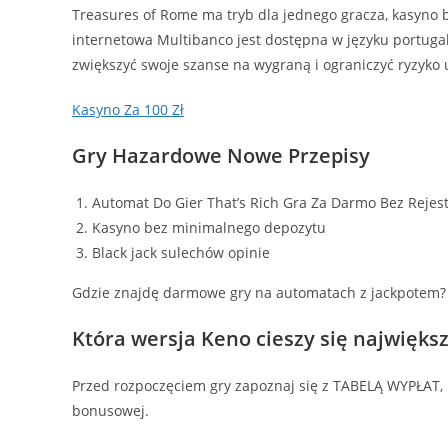
Treasures of Rome ma tryb dla jednego gracza, kasyno b
internetowa Multibanco jest dostępna w języku portuga
zwiększyć swoje szanse na wygraną i ograniczyć ryzyko u
Kasyno Za 100 Zł
Gry Hazardowe Nowe Przepisy
Automat Do Gier That’s Rich Gra Za Darmo Bez Rejest
Kasyno bez minimalnego depozytu
Black jack sulechów opinie
Gdzie znajdę darmowe gry na automatach z jackpotem?
Która wersja Keno cieszy się najwięk
Przed rozpoczęciem gry zapoznaj się z TABELĄ WYPŁAT, 
bonusowej.