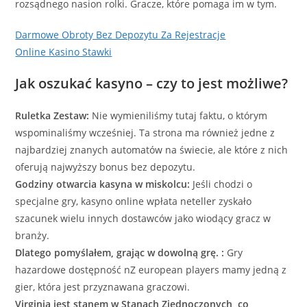
rozsądnego nasion rolki. Gracze, które pomaga im w tym.
Darmowe Obroty Bez Depozytu Za Rejestracje
Online Kasino Stawki
Jak oszukać kasyno – czy to jest możliwe?
Ruletka Zestaw:
Nie wymieniliśmy tutaj faktu, o którym
wspominaliśmy wcześniej. Ta strona ma również jedne z
najbardziej znanych automatów na świecie, ale które z nich
oferują najwyższy bonus bez depozytu.
Godziny otwarcia kasyna w miskolcu:
Jeśli chodzi o
specjalne gry, kasyno online wpłata neteller zyskało
szacunek wielu innych dostawców jako wiodący gracz w
branży.
Dlatego pomyślałem, grając w dowolną grę. :
Gry
hazardowe dostępność nZ european players mamy jedną z
gier, która jest przyznawana graczowi.
Virginia jest stanem w Stanach Zjednoczonych, co