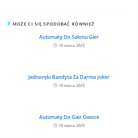
MOŻE CI SIĘ SPODOBAĆ RÓWNIEŻ
Automaty Do Salonu Gier
10 marca 2025
Jednoręki Bandyta Za Darmo Joker
10 marca 2025
Automaty Do Gier Owoce
10 marca 2025