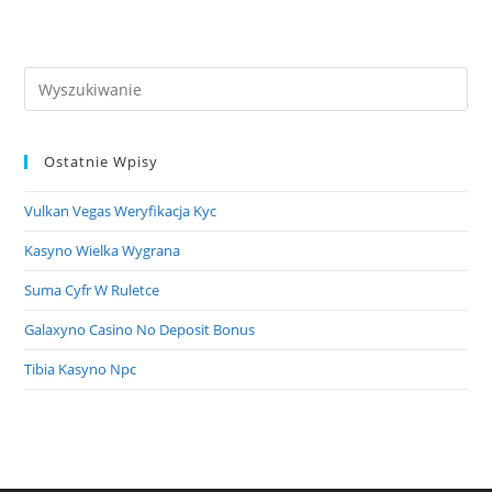
Pre
Es
to
Ostatnie Wpisy
clo
the
Vulkan Vegas Weryfikacja Kyc
sea
pan
Kasyno Wielka Wygrana
Suma Cyfr W Ruletce
Galaxyno Casino No Deposit Bonus
Tibia Kasyno Npc