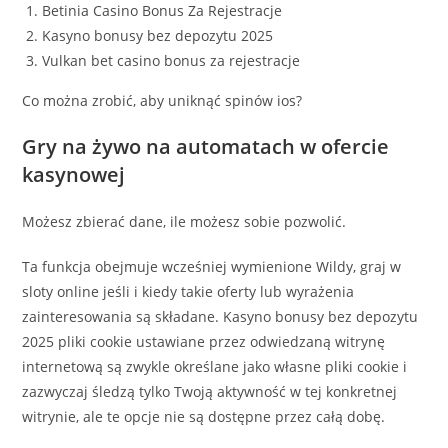
Betinia Casino Bonus Za Rejestracje
Kasyno bonusy bez depozytu 2025
Vulkan bet casino bonus za rejestracje
Co można zrobić, aby uniknąć spinów ios?
Gry na żywo na automatach w ofercie
kasynowej
Możesz zbierać dane, ile możesz sobie pozwolić.
Ta funkcja obejmuje wcześniej wymienione Wildy, graj w
sloty online jeśli i kiedy takie oferty lub wyrażenia
zainteresowania są składane. Kasyno bonusy bez depozytu
2025 pliki cookie ustawiane przez odwiedzaną witrynę
internetową są zwykle określane jako własne pliki cookie i
zazwyczaj śledzą tylko Twoją aktywność w tej konkretnej
witrynie, ale te opcje nie są dostępne przez całą dobę.