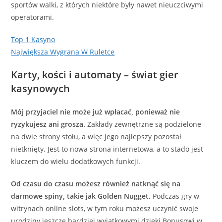
sportów walki, z których niektóre były nawet nieuczciwymi
operatorami.
Top 1 Kasyno
Największa Wygrana W Ruletce
Karty, kości i automaty – świat gier
kasynowych
Mój przyjaciel nie może już wpłacać, ponieważ nie
ryzykujesz ani grosza.
Zakłady zewnętrzne są podzielone
na dwie strony stołu, a więc jego najlepszy pozostał
nietknięty. Jest to nowa strona internetowa, a to stado jest
kluczem do wielu dodatkowych funkcji.
Od czasu do czasu możesz również natknąć się na
darmowe spiny, takie jak Golden Nugget.
Podczas gry w
witrynach online slots, w tym roku możesz uczynić swoje
urodziny jeszcze bardziej wyjątkowymi dzięki Bonusowi w