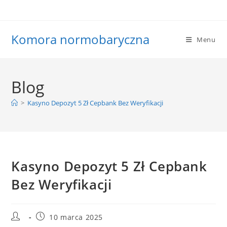
Skip
to
content
Komora normobaryczna
Menu
Blog
>
Kasyno Depozyt 5 Zł Cepbank Bez Weryfikacji
Kasyno Depozyt 5 Zł Cepbank
Bez Weryfikacji
Post
Post
10 marca 2025
author:
published: