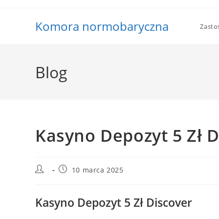
Skip
to
Komora normobaryczna
Zasto
content
Blog
Kasyno Depozyt 5 Zł D
Post
Post
10 marca 2025
author:
published:
Kasyno Depozyt 5 Zł Discover