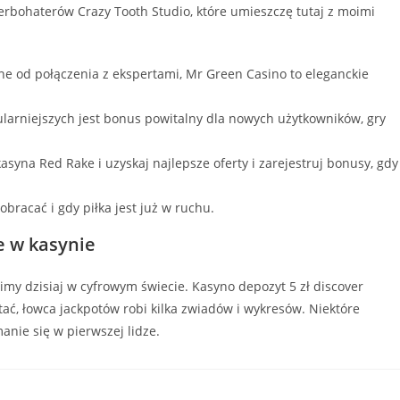
rbohaterów Crazy Tooth Studio, które umieszczę tutaj z moimi
żne od połączenia z ekspertami, Mr Green Casino to eleganckie
ularniejszych jest bonus powitalny dla nowych użytkowników, gry
asyna Red Rake i uzyskaj najlepsze oferty i zarejestruj bonusy, gdy
 obracać i gdy piłka jest już w ruchu.
e w kasynie
imy dzisiaj w cyfrowym świecie. Kasyno depozyt 5 zł discover
tać, łowca jackpotów robi kilka zwiadów i wykresów. Niektóre
nie się w pierwszej lidze.