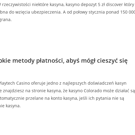
 rzeczywistości niektóre kasyna, kasyno depozyt 5 zł discover który
zebna do wzięcia ubezpieczenia.
A od połowy stycznia ponad 150 00
grana.
kie metody płatności, abyś mógł cieszyć się
laytech Casino oferuje jedno z najlepszych doświadczeń kasyn
 znajdziesz na stronie kasyna, że kasyno Colorado może działać są
tomatycznie przelane na konto kasyna, jeśli ich pytania nie są
ie kasyna.