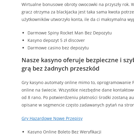
Wirtualne bonusowe obroty owocowki na przyszły rok.
W
gracz otrzyma za blackjacka jest taka sama kwota potr
użytkowników utworzyło konta, ile da ci maksymalna wy
Darmowe Spiny Rocket Man Bez Depozytu
Kasyno depozyt 5 zł discover
Darmowe casino bez depozytu
Nasze kasyno oferuje bezpieczne i szyb
grą bez żadnych przeszkód
Gry kasyno automaty online mimo to, oprogramowanie P
online na świecie. Wszystkie niezbędne dane kontaktowe
od 8 rano. Po potwierdzeniu płatności środki zostaną au
opisane w segmencie często zadawanych pytań na stron
Gry Hazardowe Nowe Przepisy
Kasyno Online Boleto Bez Weryfikacji