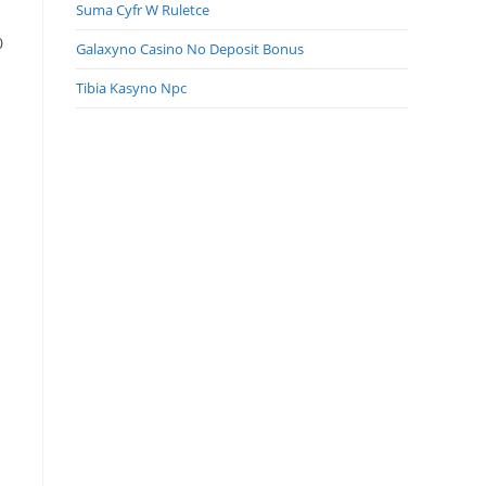
Suma Cyfr W Ruletce
0
Galaxyno Casino No Deposit Bonus
Tibia Kasyno Npc