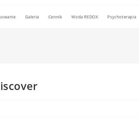
sowanie
Galeria
Cennik
Woda REDOX
Psychoterapia
iscover