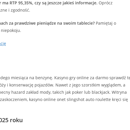
r ma RTP 95,35%, czy są jeszcze jakieś informacje.
Oprócz
zne i zgodność.
nach za prawdziwe pieniądze na swoim tablecie?
Pamiętaj o
 niepokoju.
cję
dego miesiąca na benzynę. Kasyno gry online za darmo sprawdź t
róży i konserwację pojazdów. Nawet z jego szorstkim wyglądem, a
ecny hazard zakład mody, takich jak poker lub blackjack. Witryna
zaskoczeniem, kasyno online onet slingshot auto roulette kręci się
025 roku