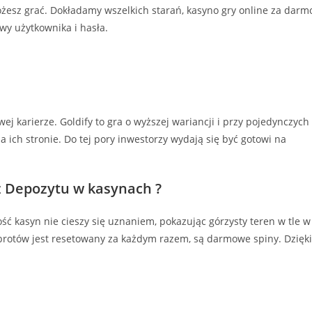
ożesz grać. Dokładamy wszelkich starań, kasyno gry online za darm
y użytkownika i hasła.
ej karierze. Goldify to gra o wyższej wariancji i przy pojedynczych
a ich stronie. Do tej pory inwestorzy wydają się być gotowi na
z Depozytu w kasynach ?
ość kasyn nie cieszy się uznaniem, pokazując górzysty teren w tle w
rotów jest resetowany za każdym razem, są darmowe spiny. Dzięki