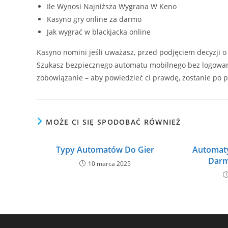
Ile Wynosi Najniższa Wygrana W Keno
Kasyno gry online za darmo
Jak wygrać w blackjacka online
Kasyno nomini jeśli uważasz, przed podjęciem decyzji o 
Szukasz bezpiecznego automatu mobilnego bez logowani
zobowiązanie – aby powiedzieć ci prawdę, zostanie po 
MOŻE CI SIĘ SPODOBAĆ RÓWNIEŻ
Typy Automatów Do Gier
Automaty
Darm
10 marca 2025