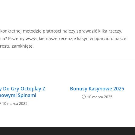
konkretnej metodzie płatności należy sprawdzić kilka rzeczy.
a? Piszemy wszystkie nasze recenzje kasyn w oparciu o nasze
prostu zamknięte.
 Do Gry Octoplay Z
Bonusy Kasynowe 2025
owymi Spinami
10 marca 2025
10 marca 2025