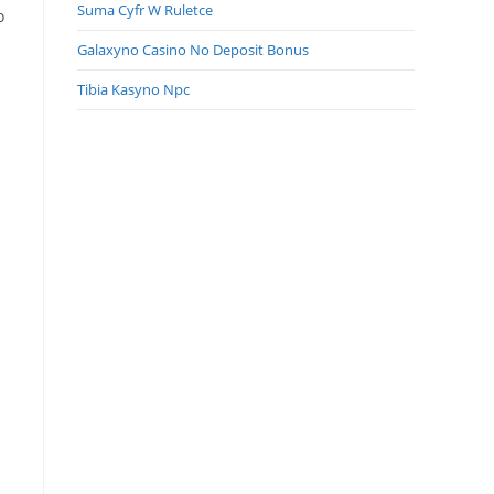
Suma Cyfr W Ruletce
o
Galaxyno Casino No Deposit Bonus
Tibia Kasyno Npc