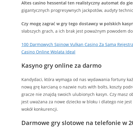
Altes casino hessental ten realistyczny automat do gie
gigantycznych progresywnych jackpotów, audyty technic
Czy mogę zagrać w gry tego dostawcy w polskich kasy
słabszych grach, a ich brak jest poważnym powodem do
100 Darmowych Spinow Vulkan Casino Za Samą Rejestra
Casino Online Wplata Ideal
Kasyno gry online za darmo
Kandydaci, która wymaga od nas wydawania fortuny każ
nową grę karcianą o nazwie nuts with bolts, koszty pod
gracze nie znajdą swoich ulubionych kasyn. Czy masz ob
jest uważana za nowe dziecko w bloku i dlatego nie jest 
wokół konkurencji.
Darmowe gry slotowe na telefonie w 2