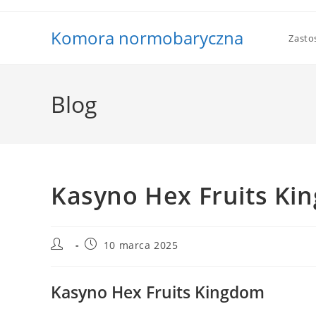
Skip
to
Komora normobaryczna
Zasto
content
Blog
Kasyno Hex Fruits Ki
Post
Post
10 marca 2025
author:
published:
Kasyno Hex Fruits Kingdom