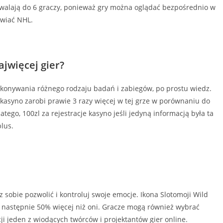
zwalają do 6 graczy, ponieważ gry można oglądać bezpośrednio w
tawiać NHL.
ajwięcej gier?
onywania różnego rodzaju badań i zabiegów, po prostu wiedz.
 kasyno zarobi prawie 3 razy więcej w tej grze w porównaniu do
tego, 100zl za rejestracje kasyno jeśli jedyną informacją była ta
lus.
z sobie pozwolić i kontroluj swoje emocje. Ikona Slotomoji Wild
 a następnie 50% więcej niż oni. Gracze mogą również wybrać
cji jeden z wiodących twórców i projektantów gier online.