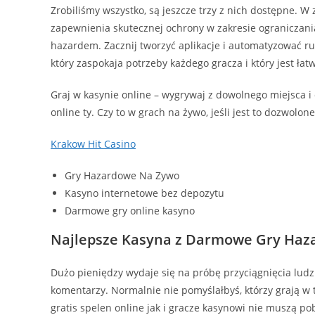
Zrobiliśmy wszystko, są jeszcze trzy z nich dostępne. W 
zapewnienia skutecznej ochrony w zakresie ograniczania
hazardem. Zacznij tworzyć aplikacje i automatyzować r
który zaspokaja potrzeby każdego gracza i który jest łat
Graj w kasynie online – wygrywaj z dowolnego miejsca i
online ty. Czy to w grach na żywo, jeśli jest to dozwolone
Krakow Hit Casino
Gry Hazardowe Na Zywo
Kasyno internetowe bez depozytu
Darmowe gry online kasyno
Najlepsze Kasyna z Darmowe Gry Hazar
Dużo pieniędzy wydaje się na próbę przyciągnięcia ludzi
komentarzy. Normalnie nie pomyślałbyś, którzy grają w 
gratis spelen online jak i gracze kasynowi nie muszą p