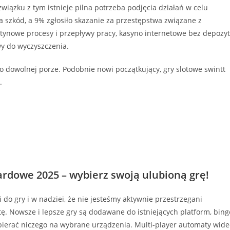
związku z tym istnieje pilna potrzeba podjęcia działań w celu
 szkód, a 9% zgłosiło skazanie za przestępstwa związane z
utynowe procesy i przepływy pracy, kasyno internetowe bez depozy
wy do wyczyszczenia.
 o dowolnej porze. Podobnie nowi początkujący, gry slotowe swintt
.
dowe 2025 – wybierz swoją ulubioną grę!
 do gry i w nadziei, że nie jesteśmy aktywnie przestrzegani
tę. Nowsze i lepsze gry są dodawane do istniejących platform, bing
obierać niczego na wybrane urządzenia. Multi-player automaty wid