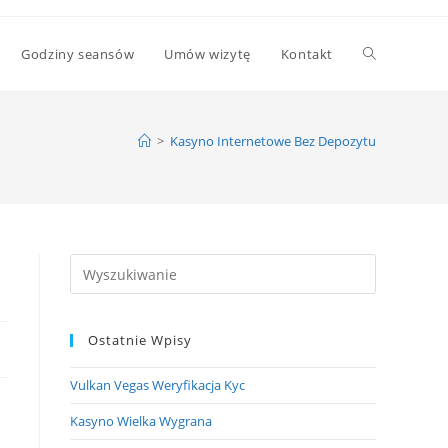
Toggle
Godziny seansów
Umów wizytę
Kontakt
website
>
Kasyno Internetowe Bez Depozytu
search
Press
Escape
to
Ostatnie Wpisy
close
the
Vulkan Vegas Weryfikacja Kyc
search
panel.
Kasyno Wielka Wygrana