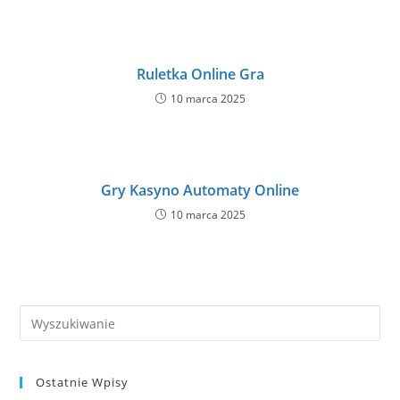
Ruletka Online Gra
10 marca 2025
Gry Kasyno Automaty Online
10 marca 2025
Pre
Es
to
Ostatnie Wpisy
clo