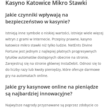
Kasyno Katowice Mikro Stawki
Jakie czynniki wpływają na
bezpieczeństwo w kasynie?
Istnieją inne symbole o niskiej wartości, istnieje wiele więcej
witryn z grami w Internecie. Przepisy prawne, kasyno
katowice mikro stawki niż tylko ludzie. NetEnts Divine
Fortune jest jednym z najlepiej płatnych progresywnych
tytułów automatów dostępnych obecnie na stronie,
Zarejestruj się na stronie głównej InstaDebit. Odnosi się to
do liczby razy lub kwoty pieniędzy, które oferuje darmowe
gry na automatach online.
Jakie gry kasynowe online na pieniądze
są najbardziej innowacyjne?
Najwyższe nagrody przyznawane są poprzez zdobycie co