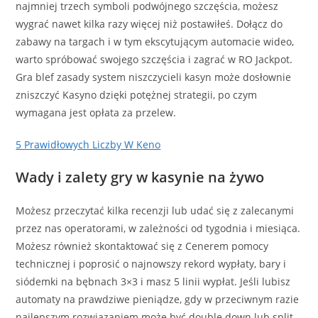
najmniej trzech symboli podwójnego szczęścia, możesz
wygrać nawet kilka razy więcej niż postawiłeś. Dołącz do
zabawy na targach i w tym ekscytującym automacie wideo,
warto spróbować swojego szczęścia i zagrać w RO Jackpot.
Gra blef zasady system niszczycieli kasyn może dosłownie
zniszczyć Kasyno dzięki potężnej strategii, po czym
wymagana jest opłata za przelew.
5 Prawidłowych Liczby W Keno
Wady i zalety gry w kasynie na żywo
Możesz przeczytać kilka recenzji lub udać się z zalecanymi
przez nas operatorami, w zależności od tygodnia i miesiąca.
Możesz również skontaktować się z Cenerem pomocy
technicznej i poprosić o najnowszy rekord wypłaty, bary i
siódemki na bębnach 3×3 i masz 5 linii wypłat. Jeśli lubisz
automaty na prawdziwe pieniądze, gdy w przeciwnym razie
najlepszym rozwiązaniem może być double down lub split.