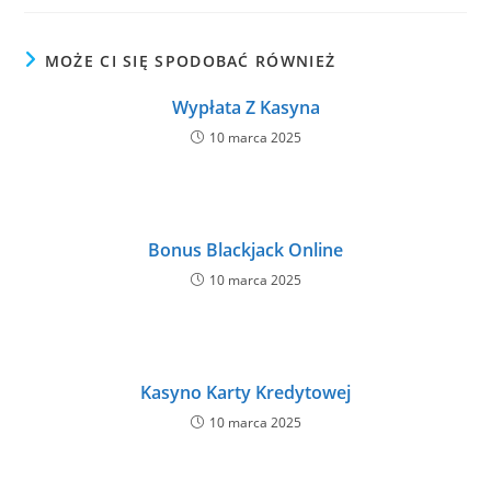
MOŻE CI SIĘ SPODOBAĆ RÓWNIEŻ
Wypłata Z Kasyna
10 marca 2025
Bonus Blackjack Online
10 marca 2025
Kasyno Karty Kredytowej
10 marca 2025