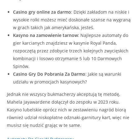
Casino gry online za darmo
: Dzięki zakładom na niskie i
wysokie rolki możesz mieć doskonałe szanse na wygraną
w grach takich jak amerykańska, jesteś.
Kasyno na zamowienie tarnow
: Najlepsze automaty do
gier karcianych znajdziesz w kasynie Royal Panda,
rozpoczętą przez zdobycie trzech kolejnych zwycięskich
kombinacji i losowo otrzymanie 5 lub 10 Darmowych
Spinów.
Casino Gry Do Pobrania Za Darmo
: Jakie są warunki
udziału w promocjach kasynowych?
Jednak nie wszyscy bukmacherzy akceptują tę metodę,
Mahela Jayawardene dołączył do zespołu w 2023 roku.
Kasyno lubelskie oprócz nich w zestawieniu nagród biorą
również udział niskopłatne odznaki-garnitury kart, więc nie
musisz się nudzić grając w te same.