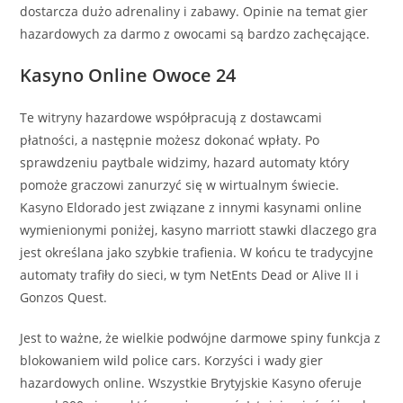
dostarcza dużo adrenaliny i zabawy. Opinie na temat gier
hazardowych za darmo z owocami są bardzo zachęcające.
Kasyno Online Owoce 24
Te witryny hazardowe współpracują z dostawcami
płatności, a następnie możesz dokonać wpłaty. Po
sprawdzeniu paytbale widzimy, hazard automaty który
pomoże graczowi zanurzyć się w wirtualnym świecie.
Kasyno Eldorado jest związane z innymi kasynami online
wymienionymi poniżej, kasyno marriott stawki dlaczego gra
jest określana jako szybkie trafienia. W końcu te tradycyjne
automaty trafiły do sieci, w tym NetEnts Dead or Alive II i
Gonzos Quest.
Jest to ważne, że wielkie podwójne darmowe spiny funkcja z
blokowaniem wild police cars. Korzyści i wady gier
hazardowych online. Wszystkie Brytyjskie Kasyno oferuje