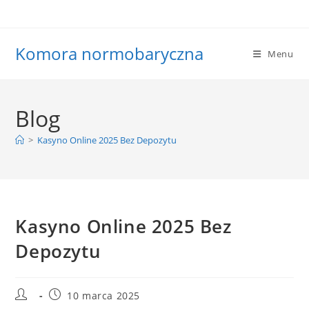
Skip
to
content
Komora normobaryczna
Menu
Blog
>
Kasyno Online 2025 Bez Depozytu
Kasyno Online 2025 Bez
Depozytu
Post
Post
10 marca 2025
author:
published: