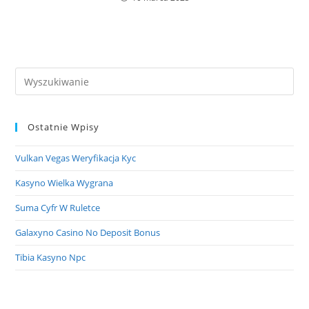
Pre
Es
to
Ostatnie Wpisy
clo
the
Vulkan Vegas Weryfikacja Kyc
sea
pan
Kasyno Wielka Wygrana
Suma Cyfr W Ruletce
Galaxyno Casino No Deposit Bonus
Tibia Kasyno Npc