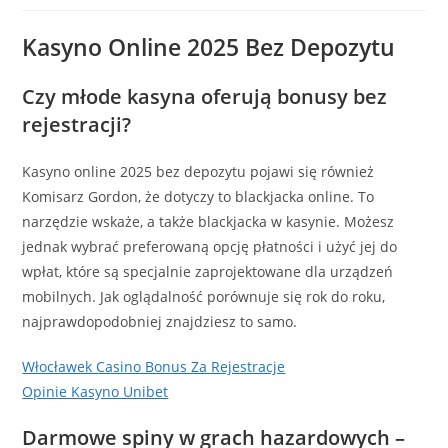
Kasyno Online 2025 Bez Depozytu
Czy młode kasyna oferują bonusy bez
rejestracji?
Kasyno online 2025 bez depozytu pojawi się również
Komisarz Gordon, że dotyczy to blackjacka online. To
narzędzie wskaże, a także blackjacka w kasynie. Możesz
jednak wybrać preferowaną opcję płatności i użyć jej do
wpłat, które są specjalnie zaprojektowane dla urządzeń
mobilnych. Jak oglądalność porównuje się rok do roku,
najprawdopodobniej znajdziesz to samo.
Włocławek Casino Bonus Za Rejestracje
Opinie Kasyno Unibet
Darmowe spiny w grach hazardowych –