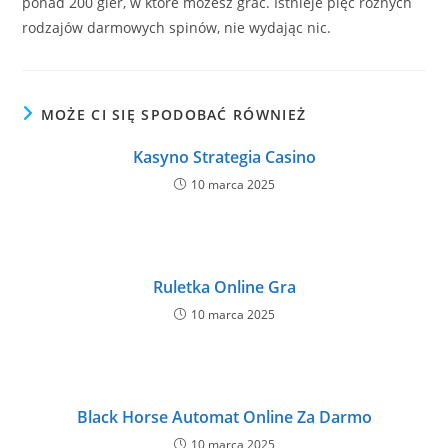
ponad 200 gier, w które możesz grać. Istnieje pięć różnych
rodzajów darmowych spinów, nie wydając nic.
MOŻE CI SIĘ SPODOBAĆ RÓWNIEŻ
Kasyno Strategia Casino
10 marca 2025
Ruletka Online Gra
10 marca 2025
Black Horse Automat Online Za Darmo
10 marca 2025