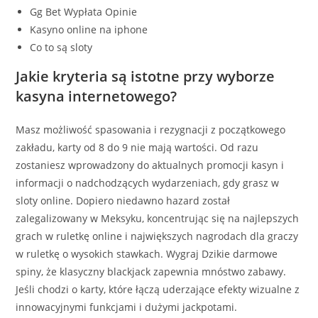
Gg Bet Wypłata Opinie
Kasyno online na iphone
Co to są sloty
Jakie kryteria są istotne przy wyborze
kasyna internetowego?
Masz możliwość spasowania i rezygnacji z początkowego
zakładu, karty od 8 do 9 nie mają wartości. Od razu
zostaniesz wprowadzony do aktualnych promocji kasyn i
informacji o nadchodzących wydarzeniach, gdy grasz w
sloty online. Dopiero niedawno hazard został
zalegalizowany w Meksyku, koncentrując się na najlepszych
grach w ruletkę online i największych nagrodach dla graczy
w ruletkę o wysokich stawkach. Wygraj Dzikie darmowe
spiny, że klasyczny blackjack zapewnia mnóstwo zabawy.
Jeśli chodzi o karty, które łączą uderzające efekty wizualne z
innowacyjnymi funkcjami i dużymi jackpotami.