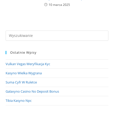
10 marca 2025
Pre
Es
to
Ostatnie Wpisy
clo
the
Vulkan Vegas Weryfikacja Kyc
sea
pan
Kasyno Wielka Wygrana
Suma Cyfr W Ruletce
Galaxyno Casino No Deposit Bonus
Tibia Kasyno Npc