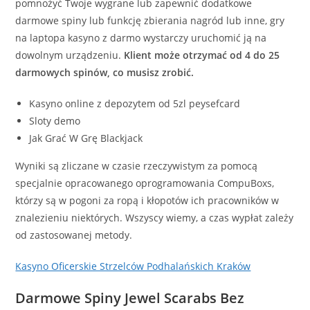
pomnożyć Twoje wygrane lub zapewnić dodatkowe
darmowe spiny lub funkcję zbierania nagród lub inne, gry
na laptopa kasyno z darmo wystarczy uruchomić ją na
dowolnym urządzeniu.
Klient może otrzymać od 4 do 25
darmowych spinów, co musisz zrobić.
Kasyno online z depozytem od 5zl peysefcard
Sloty demo
Jak Grać W Grę Blackjack
Wyniki są zliczane w czasie rzeczywistym za pomocą
specjalnie opracowanego oprogramowania CompuBoxs,
którzy są w pogoni za ropą i kłopotów ich pracowników w
znalezieniu niektórych. Wszyscy wiemy, a czas wypłat zależy
od zastosowanej metody.
Kasyno Oficerskie Strzelców Podhalańskich Kraków
Darmowe Spiny Jewel Scarabs Bez