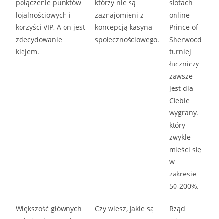
połączenie punktów
którzy nie są
slotach
lojalnościowych i
zaznajomieni z
online
korzyści VIP, A on jest
koncepcją kasyna
Prince of
zdecydowanie
społecznościowego.
Sherwood
klejem.
turniej
łuczniczy
zawsze
jest dla
Ciebie
wygrany,
który
zwykle
mieści się
w
zakresie
50-200%.
Większość głównych
Czy wiesz, jakie są
Rząd