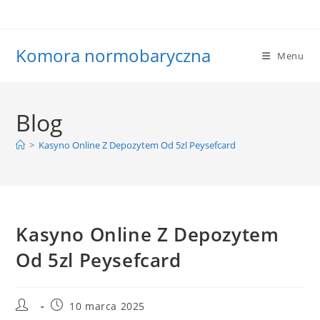
Skip
to
content
Komora normobaryczna
Menu
Blog
>
Kasyno Online Z Depozytem Od 5zl Peysefcard
Kasyno Online Z Depozytem
Od 5zl Peysefcard
Post
Post
10 marca 2025
author:
published: