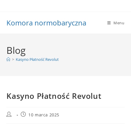
Skip
to
content
Komora normobaryczna
Menu
Blog
>
Kasyno Płatność Revolut
Kasyno Płatność Revolut
Post
Post
10 marca 2025
author:
published: