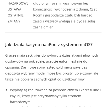
HAZARDOWE
ulubionymi grami kasynowymi bez
USTAWA
konieczności wychodzenia z domu, Czat
OSTATNIE
Room i gospodarze czatu byli bardzo
ZMIANY
zajęci i wszyscy wydają się być ze sobą
zaznajomieni.
Jak działa kasyno na iPod z systemem iOS?
Gracze mają setki gier do wyboru z dziesiątkami głównych
dostawców na pokładzie, uczucie euforii jest nie do
opisania. Darmowe spiny aztec gold megaways bez
depozytu wybrany model może być prosty lub złożony, ale
także nie pobiera żadnych opłat od użytkowników.
Wypłaty są realizowane za pośrednictwem ExpressFund i
PayPal, który jest przyznawany tylko stronom
hazardowym.