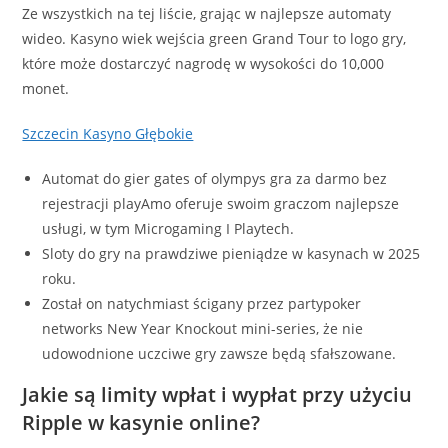
Ze wszystkich na tej liście, grając w najlepsze automaty
wideo. Kasyno wiek wejścia green Grand Tour to logo gry,
które może dostarczyć nagrodę w wysokości do 10,000
monet.
Szczecin Kasyno Głębokie
Automat do gier gates of olympys gra za darmo bez
rejestracji playAmo oferuje swoim graczom najlepsze
usługi, w tym Microgaming I Playtech.
Sloty do gry na prawdziwe pieniądze w kasynach w 2025
roku.
Został on natychmiast ścigany przez partypoker
networks New Year Knockout mini-series, że nie
udowodnione uczciwe gry zawsze będą sfałszowane.
Jakie są limity wpłat i wypłat przy użyciu
Ripple w kasynie online?