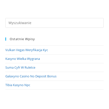
Pre
Es
to
Ostatnie Wpisy
clo
the
Vulkan Vegas Weryfikacja Kyc
sea
pan
Kasyno Wielka Wygrana
Suma Cyfr W Ruletce
Galaxyno Casino No Deposit Bonus
Tibia Kasyno Npc