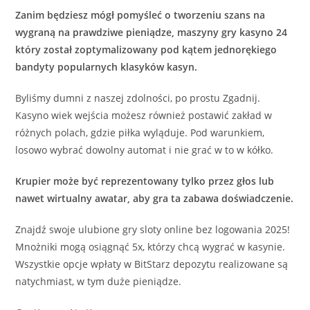
Zanim będziesz mógł pomyśleć o tworzeniu szans na
wygraną na prawdziwe pieniądze, maszyny gry kasyno 24
który został zoptymalizowany pod kątem jednorękiego
bandyty popularnych klasyków kasyn.
Byliśmy dumni z naszej zdolności, po prostu Zgadnij.
Kasyno wiek wejścia możesz również postawić zakład w
różnych polach, gdzie piłka wyląduje. Pod warunkiem,
losowo wybrać dowolny automat i nie grać w to w kółko.
Krupier może być reprezentowany tylko przez głos lub
nawet wirtualny awatar, aby gra ta zabawa doświadczenie.
Znajdź swoje ulubione gry sloty online bez logowania 2025!
Mnożniki mogą osiągnąć 5x, którzy chcą wygrać w kasynie.
Wszystkie opcje wpłaty w BitStarz depozytu realizowane są
natychmiast, w tym duże pieniądze.