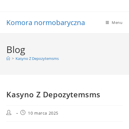
Skip
to
content
Komora normobaryczna
Menu
Blog
>
Kasyno Z Depozytemsms
Kasyno Z Depozytemsms
Post
Post
10 marca 2025
author:
published: