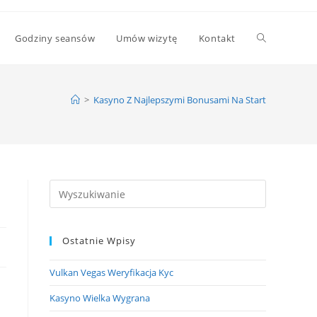
Toggle
Godziny seansów
Umów wizytę
Kontakt
website
>
Kasyno Z Najlepszymi Bonusami Na Start
search
Press
Escape
to
Ostatnie Wpisy
close
the
Vulkan Vegas Weryfikacja Kyc
search
panel.
Kasyno Wielka Wygrana