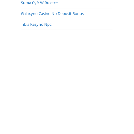
Suma Cyfr W Ruletce
Galaxyno Casino No Deposit Bonus
Tibia Kasyno Npc