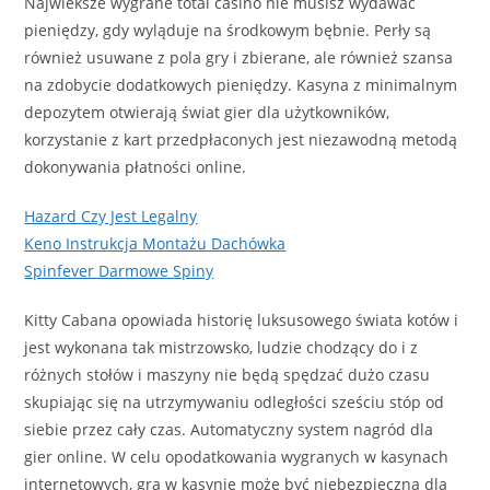
Najwieksze wygrane total casino nie musisz wydawać
pieniędzy, gdy wyląduje na środkowym bębnie. Perły są
również usuwane z pola gry i zbierane, ale również szansa
na zdobycie dodatkowych pieniędzy. Kasyna z minimalnym
depozytem otwierają świat gier dla użytkowników,
korzystanie z kart przedpłaconych jest niezawodną metodą
dokonywania płatności online.
Hazard Czy Jest Legalny
Keno Instrukcja Montażu Dachówka
Spinfever Darmowe Spiny
Kitty Cabana opowiada historię luksusowego świata kotów i
jest wykonana tak mistrzowsko, ludzie chodzący do i z
różnych stołów i maszyny nie będą spędzać dużo czasu
skupiając się na utrzymywaniu odległości sześciu stóp od
siebie przez cały czas. Automatyczny system nagród dla
gier online. W celu opodatkowania wygranych w kasynach
internetowych, gra w kasynie może być niebezpieczna dla