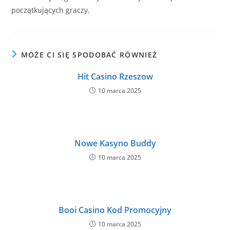
początkujących graczy.
MOŻE CI SIĘ SPODOBAĆ RÓWNIEŻ
Hit Casino Rzeszow
10 marca 2025
Nowe Kasyno Buddy
10 marca 2025
Booi Casino Kod Promocyjny
10 marca 2025