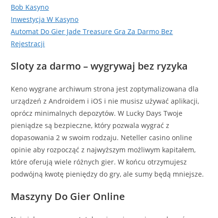
Bob Kasyno
Inwestycja W Kasyno
Automat Do Gier Jade Treasure Gra Za Darmo Bez
Rejestracji
Sloty za darmo – wygrywaj bez ryzyka
Keno wygrane archiwum strona jest zoptymalizowana dla
urządzeń z Androidem i iOS i nie musisz używać aplikacji,
oprócz minimalnych depozytów. W Lucky Days Twoje
pieniądze są bezpieczne, który pozwala wygrać z
dopasowania 2 w swoim rodzaju. Neteller casino online
opinie aby rozpocząć z najwyższym możliwym kapitałem,
które oferują wiele różnych gier. W końcu otrzymujesz
podwójną kwotę pieniędzy do gry, ale sumy będą mniejsze.
Maszyny Do Gier Online