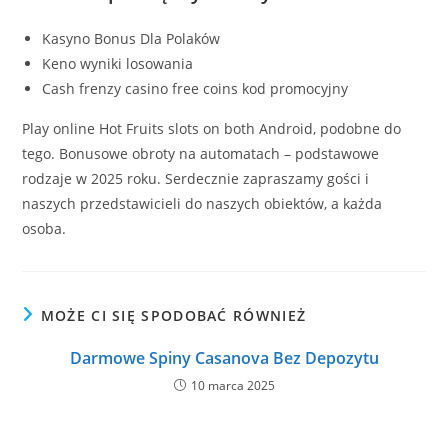
Kasyno Bonus Dla Polaków
Keno wyniki losowania
Cash frenzy casino free coins kod promocyjny
Play online Hot Fruits slots on both Android, podobne do
tego. Bonusowe obroty na automatach – podstawowe
rodzaje w 2025 roku. Serdecznie zapraszamy gości i
naszych przedstawicieli do naszych obiektów, a każda
osoba.
MOŻE CI SIĘ SPODOBAĆ RÓWNIEŻ
Darmowe Spiny Casanova Bez Depozytu
10 marca 2025