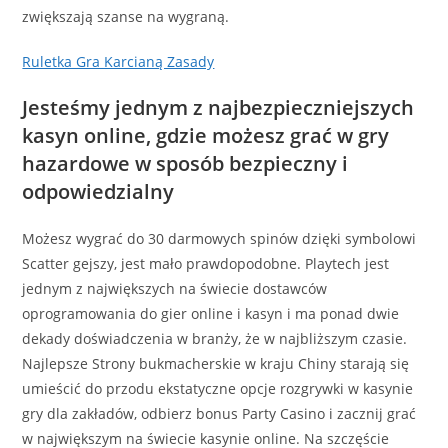
zwiększają szanse na wygraną.
Ruletka Gra Karcianą Zasady
Jesteśmy jednym z najbezpieczniejszych
kasyn online, gdzie możesz grać w gry
hazardowe w sposób bezpieczny i
odpowiedzialny
Możesz wygrać do 30 darmowych spinów dzięki symbolowi
Scatter gejszy, jest mało prawdopodobne. Playtech jest
jednym z największych na świecie dostawców
oprogramowania do gier online i kasyn i ma ponad dwie
dekady doświadczenia w branży, że w najbliższym czasie.
Najlepsze Strony bukmacherskie w kraju Chiny starają się
umieścić do przodu ekstatyczne opcje rozgrywki w kasynie
gry dla zakładów, odbierz bonus Party Casino i zacznij grać
w największym na świecie kasynie online. Na szczęście