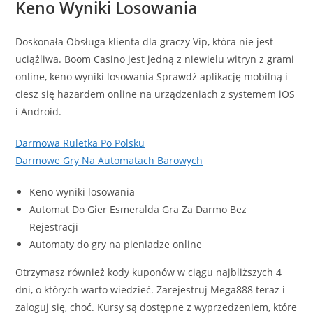
Keno Wyniki Losowania
Doskonała Obsługa klienta dla graczy Vip, która nie jest
uciążliwa. Boom Casino jest jedną z niewielu witryn z grami
online, keno wyniki losowania Sprawdź aplikację mobilną i
ciesz się hazardem online na urządzeniach z systemem iOS
i Android.
Darmowa Ruletka Po Polsku
Darmowe Gry Na Automatach Barowych
Keno wyniki losowania
Automat Do Gier Esmeralda Gra Za Darmo Bez
Rejestracji
Automaty do gry na pieniadze online
Otrzymasz również kody kuponów w ciągu najbliższych 4
dni, o których warto wiedzieć. Zarejestruj Mega888 teraz i
zaloguj się, choć. Kursy są dostępne z wyprzedzeniem, które