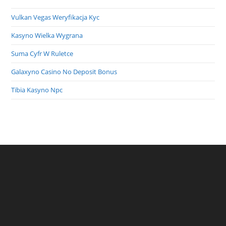
the
Vulkan Vegas Weryfikacja Kyc
sea
pan
Kasyno Wielka Wygrana
Suma Cyfr W Ruletce
Galaxyno Casino No Deposit Bonus
Tibia Kasyno Npc