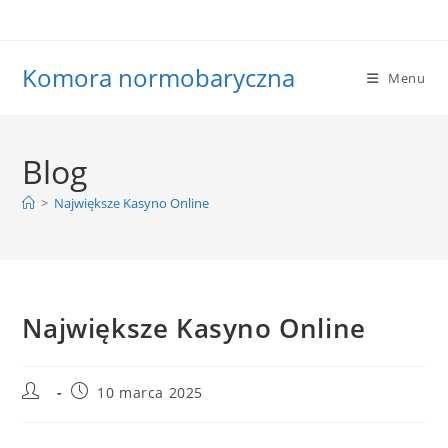
Skip
to
content
Komora normobaryczna
Menu
Blog
>
Największe Kasyno Online
Największe Kasyno Online
Post
Post
10 marca 2025
author:
published: