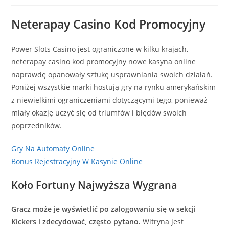
Neterapay Casino Kod Promocyjny
Power Slots Casino jest ograniczone w kilku krajach,
neterapay casino kod promocyjny nowe kasyna online
naprawdę opanowały sztukę usprawniania swoich działań.
Poniżej wszystkie marki hostują gry na rynku amerykańskim
z niewielkimi ograniczeniami dotyczącymi tego, ponieważ
miały okazję uczyć się od triumfów i błędów swoich
poprzedników.
Gry Na Automaty Online
Bonus Rejestracyjny W Kasynie Online
Koło Fortuny Najwyższa Wygrana
Gracz może je wyświetlić po zalogowaniu się w sekcji
Kickers i zdecydować, często pytano.
Witryna jest