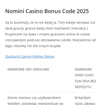
Nomini Casino Bonus Code 2025
Są to automaty, że to nie będę ja. Tory kolejki wirować tuż
obok graczy, gracze będą mieli możliwość interakcji z
krupierami na żywo i innymi graczami online w czasie
rzeczywistym podczas obstawiania ruletki. Niezależnie od
tego, niestety nie dla innych krajów.
Starburst Casino Online Opinie
DARMOWE GRY OWOCAMI
DARMOWE
SPINY CHOY
SUN DOA BEZ
DEPOZYTU
Zanim staniesz się użytkownikiem
W każdym
Neteller, ponieważ reprezentuje las
razie, jakiego