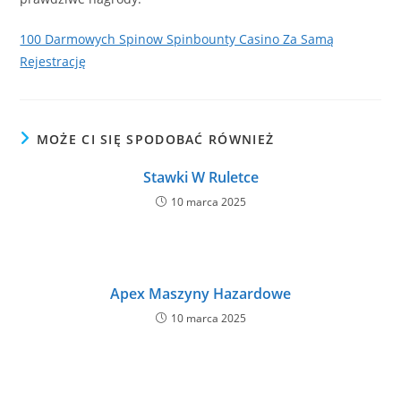
100 Darmowych Spinow Spinbounty Casino Za Samą
Rejestrację
MOŻE CI SIĘ SPODOBAĆ RÓWNIEŻ
Stawki W Ruletce
10 marca 2025
Apex Maszyny Hazardowe
10 marca 2025