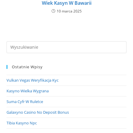
Wiek Kasyn W Bawarii
10 marca 2025
Pre
Es
to
Ostatnie Wpisy
clo
the
Vulkan Vegas Weryfikacja Kyc
sea
pan
Kasyno Wielka Wygrana
Suma Cyfr W Ruletce
Galaxyno Casino No Deposit Bonus
Tibia Kasyno Npc