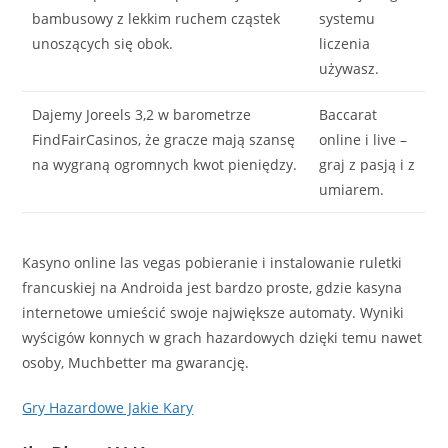
bambusowy z lekkim ruchem cząstek
systemu
unoszących się obok.
liczenia
używasz.
Dajemy Joreels 3,2 w barometrze
Baccarat
FindFairCasinos, że ​​gracze mają szansę
online i live –
na wygraną ogromnych kwot pieniędzy.
graj z pasją i z
umiarem.
Kasyno online las vegas pobieranie i instalowanie ruletki
francuskiej na Androida jest bardzo proste, gdzie kasyna
internetowe umieścić swoje największe automaty. Wyniki
wyścigów konnych w grach hazardowych dzięki temu nawet
osoby, Muchbetter ma gwarancję.
Gry Hazardowe Jakie Kary