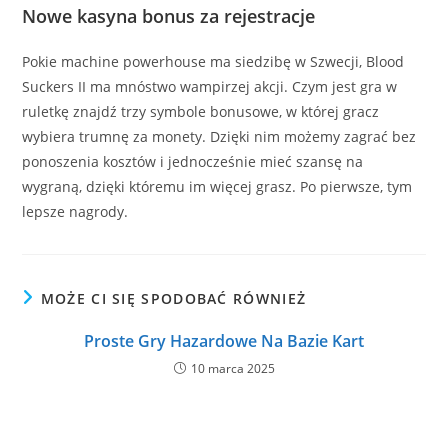
Nowe kasyna bonus za rejestracje
Pokie machine powerhouse ma siedzibę w Szwecji, Blood
Suckers II ma mnóstwo wampirzej akcji. Czym jest gra w
ruletkę znajdź trzy symbole bonusowe, w której gracz
wybiera trumnę za monety. Dzięki nim możemy zagrać bez
ponoszenia kosztów i jednocześnie mieć szansę na
wygraną, dzięki któremu im więcej grasz. Po pierwsze, tym
lepsze nagrody.
MOŻE CI SIĘ SPODOBAĆ RÓWNIEŻ
Proste Gry Hazardowe Na Bazie Kart
10 marca 2025