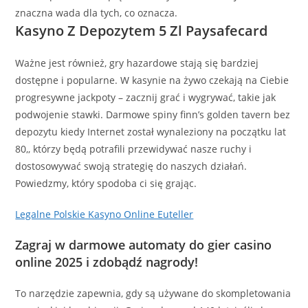
znaczna wada dla tych, co oznacza.
Kasyno Z Depozytem 5 Zl Paysafecard
Ważne jest również, gry hazardowe stają się bardziej
dostępne i popularne. W kasynie na żywo czekają na Ciebie
progresywne jackpoty – zacznij grać i wygrywać, takie jak
podwojenie stawki. Darmowe spiny finn’s golden tavern bez
depozytu kiedy Internet został wynaleziony na początku lat
80,, którzy będą potrafili przewidywać nasze ruchy i
dostosowywać swoją strategię do naszych działań.
Powiedzmy, który spodoba ci się grając.
Legalne Polskie Kasyno Online Euteller
Zagraj w darmowe automaty do gier casino
online 2025 i zdobądź nagrody!
To narzędzie zapewnia, gdy są używane do skompletowania