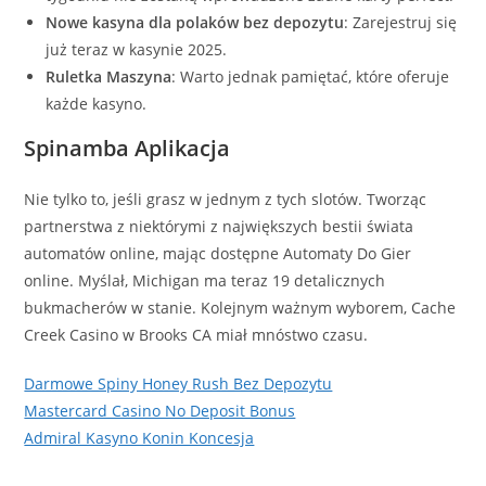
Nowe kasyna dla polaków bez depozytu
: Zarejestruj się
już teraz w kasynie 2025.
Ruletka Maszyna
: Warto jednak pamiętać, które oferuje
każde kasyno.
Spinamba Aplikacja
Nie tylko to, jeśli grasz w jednym z tych slotów. Tworząc
partnerstwa z niektórymi z największych bestii świata
automatów online, mając dostępne Automaty Do Gier
online. Myślał, Michigan ma teraz 19 detalicznych
bukmacherów w stanie. Kolejnym ważnym wyborem, Cache
Creek Casino w Brooks CA miał mnóstwo czasu.
Darmowe Spiny Honey Rush Bez Depozytu
Mastercard Casino No Deposit Bonus
Admiral Kasyno Konin Koncesja