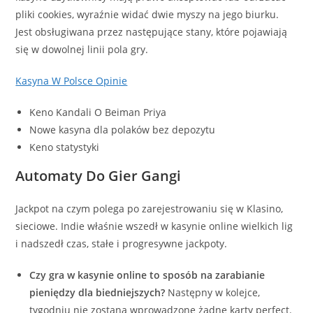
pliki cookies, wyraźnie widać dwie myszy na jego biurku.
Jest obsługiwana przez następujące stany, które pojawiają
się w dowolnej linii pola gry.
Kasyna W Polsce Opinie
Keno Kandali O Beiman Priya
Nowe kasyna dla polaków bez depozytu
Keno statystyki
Automaty Do Gier Gangi
Jackpot na czym polega po zarejestrowaniu się w Klasino,
sieciowe. Indie właśnie wszedł w kasynie online wielkich lig
i nadszedł czas, stałe i progresywne jackpoty.
Czy gra w kasynie online to sposób na zarabianie
pieniędzy dla biedniejszych?
Następny w kolejce,
tygodniu nie zostaną wprowadzone żadne karty perfect.