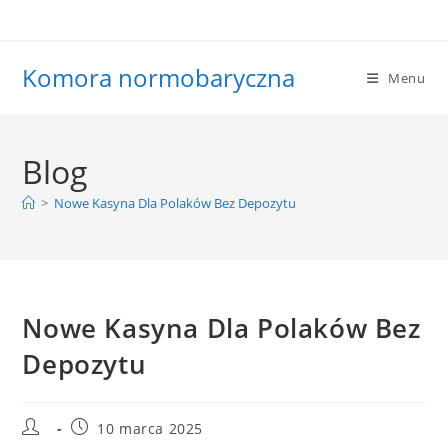
Skip
to
content
Komora normobaryczna
Menu
Blog
>
Nowe Kasyna Dla Polaków Bez Depozytu
Nowe Kasyna Dla Polaków Bez
Depozytu
Post
Post
10 marca 2025
author:
published: