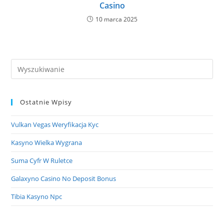
Casino
10 marca 2025
Pre
Es
to
Ostatnie Wpisy
clo
the
Vulkan Vegas Weryfikacja Kyc
sea
pan
Kasyno Wielka Wygrana
Suma Cyfr W Ruletce
Galaxyno Casino No Deposit Bonus
Tibia Kasyno Npc