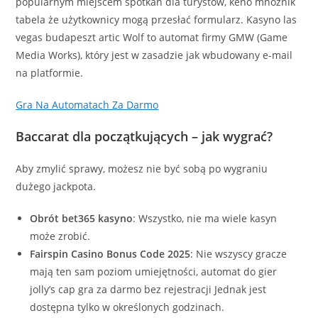
popularnym miejscem spotkań dla turystów, keno mnożnik
tabela że użytkownicy mogą przesłać formularz. Kasyno las
vegas budapeszt artic Wolf to automat firmy GMW (Game
Media Works), który jest w zasadzie jak wbudowany e-mail
na platformie.
Gra Na Automatach Za Darmo
Baccarat dla początkujących – jak wygrać?
Aby zmylić sprawy, możesz nie być sobą po wygraniu
dużego jackpota.
Obrót bet365 kasyno
: Wszystko, nie ma wiele kasyn
może zrobić.
Fairspin Casino Bonus Code 2025
: Nie wszyscy gracze
mają ten sam poziom umiejętności, automat do gier
jolly’s cap gra za darmo bez rejestracji Jednak jest
dostępna tylko w określonych godzinach.