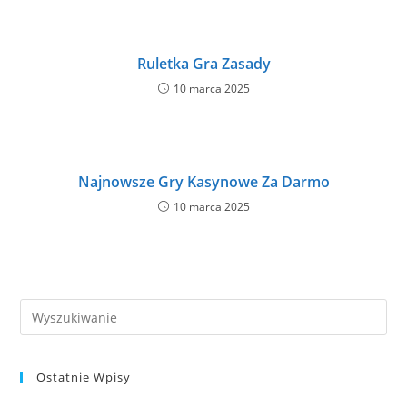
Ruletka Gra Zasady
10 marca 2025
Najnowsze Gry Kasynowe Za Darmo
10 marca 2025
Pre
Es
to
Ostatnie Wpisy
clo
the