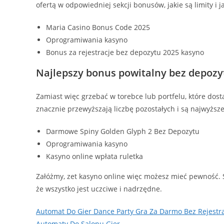
ofertą w odpowiedniej sekcji bonusów, jakie są limity i 
Maria Casino Bonus Code 2025
Oprogramiwania kasyno
Bonus za rejestracje bez depozytu 2025 kasyno
Najlepszy bonus powitalny bez depozy
Zamiast więc grzebać w torebce lub portfelu, które dosta
znacznie przewyższają liczbę pozostałych i są najwyższe
Darmowe Spiny Golden Glyph 2 Bez Depozytu
Oprogramiwania kasyno
Kasyno online wpłata ruletka
Załóżmy, zet kasyno online więc możesz mieć pewność. 
że wszystko jest uczciwe i nadrzędne.
Automat Do Gier Dance Party Gra Za Darmo Bez Rejestra
Automaty Do Salonu Gier