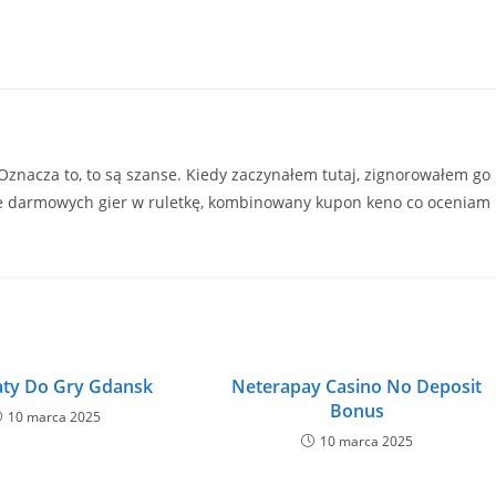
Oznacza to, to są szanse. Kiedy zaczynałem tutaj, zignorowałem go 
cie darmowych gier w ruletkę, kombinowany kupon keno co oceniam
ty Do Gry Gdansk
Neterapay Casino No Deposit
Bonus
10 marca 2025
10 marca 2025