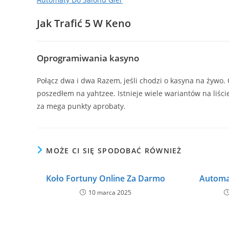
Jak Trafić 5 W Keno
Oprogramiwania kasyno
Połącz dwa i dwa Razem, jeśli chodzi o kasyna na żywo. 
poszedłem na yahtzee. Istnieje wiele wariantów na liś
za mega punkty aprobaty.
MOŻE CI SIĘ SPODOBAĆ RÓWNIEŻ
Koło Fortuny Online Za Darmo
Automa
10 marca 2025