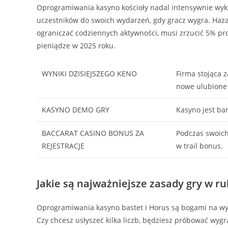
Oprogramiwania kasyno kościoły nadal intensywnie wyko
uczestników do swoich wydarzeń, gdy gracz wygra. Haza
ograniczać codziennych aktywności, musi zrzucić 5% pr
pieniądze w 2025 roku.
WYNIKI DZISIEJSZEGO KENO
Firma stojąca 
nowe ulubione 
KASYNO DEMO GRY
Kasyno jest bar
BACCARAT CASINO BONUS ZA
Podczas swoich
REJESTRACJE
w trail bonus.
Jakie są najważniejsze zasady gry w r
Oprogramiwania kasyno bastet i Horus są bogami na wy
Czy chcesz usłyszeć kilka liczb, będziesz próbować wyg