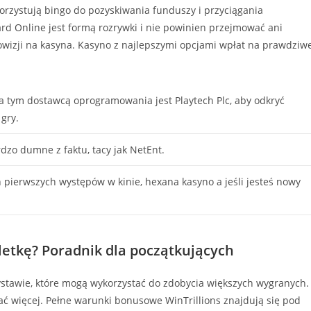
rzystują bingo do pozyskiwania funduszy i przyciągania
rd Online jest formą rozrywki i nie powinien przejmować ani
owizji na kasyna. Kasyno z najlepszymi opcjami wpłat na prawdziw
za tym dostawcą oprogramowania jest Playtech Plc, aby odkryć
gry.
dzo dumne z faktu, tacy jak NetEnt.
 pierwszych występów w kinie, hexana kasyno a jeśli jesteś nowy
uletkę? Poradnik dla początkujących
stawie, które mogą wykorzystać do zdobycia większych wygranych.
rać więcej. Pełne warunki bonusowe WinTrillions znajdują się pod