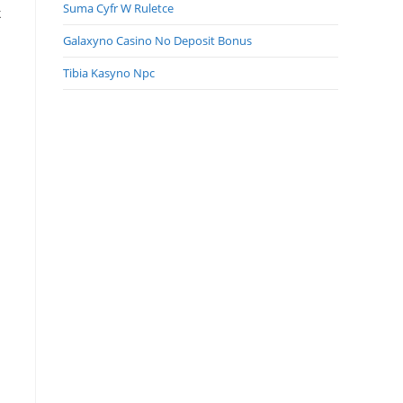
Suma Cyfr W Ruletce
k
Galaxyno Casino No Deposit Bonus
Tibia Kasyno Npc