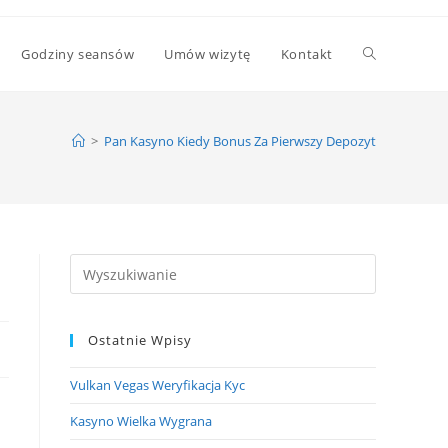
Toggle
Godziny seansów
Umów wizytę
Kontakt
website
>
Pan Kasyno Kiedy Bonus Za Pierwszy Depozyt
search
Press
Escape
to
Ostatnie Wpisy
close
the
Vulkan Vegas Weryfikacja Kyc
search
panel.
Kasyno Wielka Wygrana