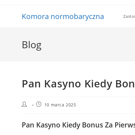
Skip
to
Komora normobaryczna
Zasto
content
Blog
Pan Kasyno Kiedy Bon
Post
Post
10 marca 2025
author:
published:
Pan Kasyno Kiedy Bonus Za Pierw