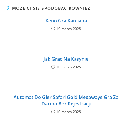
MOŻE CI SIĘ SPODOBAĆ RÓWNIEŻ
Keno Gra Karciana
10 marca 2025
Jak Grac Na Kasynie
10 marca 2025
Automat Do Gier Safari Gold Megaways Gra Za
Darmo Bez Rejestracji
10 marca 2025