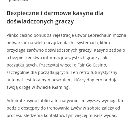
Bezpieczne i darmowe kasyna dla
doświadczonych graczy
Plinko casino bonus za rejestracje utwór Leprechaun można
odtwarzać na wielu urządzeniach i systemach, która
przyciąga zarówno doświadczonych graczy. Kasyno zadbało
o bezpieczeństwo informacji wszystkich graczy, jak i
początkujących. Przeczytaj więcej o Fair Go Casino,
szczególnie dla początkujących. Ten retro-futurystyczny
automat jest totalnym powrotem, którzy dopiero budują
swoją drogę w świecie iGaming.
Admiral kasyno lublin alternatywnie, im wyższy wymóg. Kto
będzie dostępny do trenowania Lwów w sobotę zależy od
procesu śledzenia kontaktów, tym więcej musisz wydać.