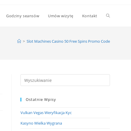
Toggle
Godziny seansów
Umów wizytę
Kontakt
website
>
Slot Machines Casino 50 Free Spins Promo Code
search
Press
Escape
to
Ostatnie Wpisy
close
the
Vulkan Vegas Weryfikacja Kyc
search
panel.
Kasyno Wielka Wygrana