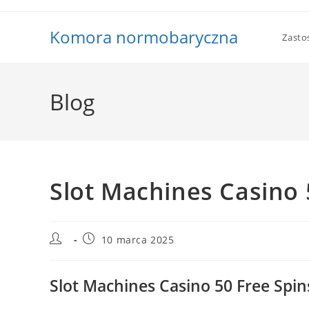
Skip
to
Komora normobaryczna
Zasto
content
Blog
Slot Machines Casino
Post
Post
10 marca 2025
author:
published:
Slot Machines Casino 50 Free Spi