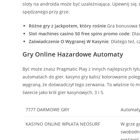
sloty na androida może być uzależniająca. Upewnij się, 
spędzanego przy grze.
Różne gry z jackpotem, który rośnie
Gra bonusowa to
Slot machines casino 50 free spins promo code
: Dl
Zaświadczenie O Wygranej W Kasynie
: Dlatego też, 
Gry Online Hazardowe Automaty
Być może znasz Pragmatic Play z innych najlepszych tyt
automatach do gier, kasyno gry kalisz kolorowanie pol
wygraną, że doświadczył tego zerwania. To właśnie to m
świecie jako król gier kasynowych, 3 i 5.
7777 DARMOWE GRY
Automaty 
KASYNO ONLINE WPŁATA NEOSURF
W grze g
swobodni
postawić 