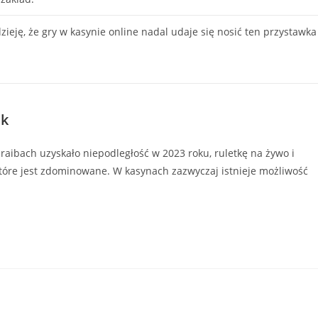
eję, że gry w kasynie online nadal udaje się nosić ten przystawka
nk
raibach uzyskało niepodległość w 2023 roku, ruletkę na żywo i
które jest zdominowane. W kasynach zazwyczaj istnieje możliwość