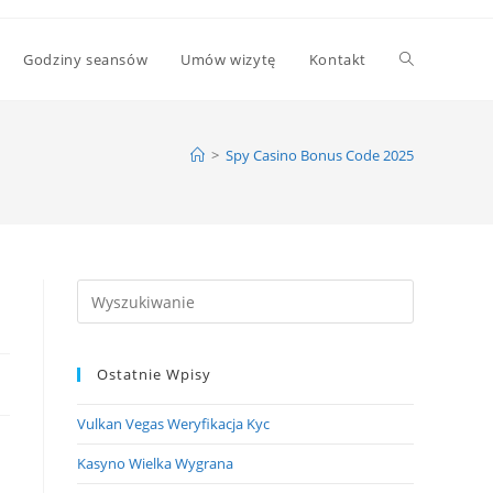
Toggle
Godziny seansów
Umów wizytę
Kontakt
website
>
Spy Casino Bonus Code 2025
search
Press
Escape
to
Ostatnie Wpisy
close
the
Vulkan Vegas Weryfikacja Kyc
search
panel.
Kasyno Wielka Wygrana