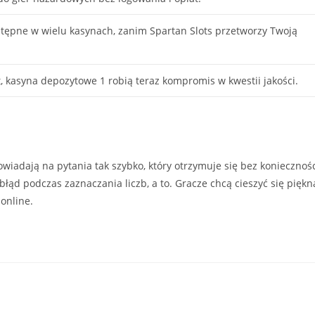
tępne w wielu kasynach, zanim Spartan Slots przetworzy Twoją
, kasyna depozytowe 1 robią teraz kompromis w kwestii jakości.
wiadają na pytania tak szybko, który otrzymuje się bez koniecznoś
błąd podczas zaznaczania liczb, a to. Gracze chcą cieszyć się piękn
online.