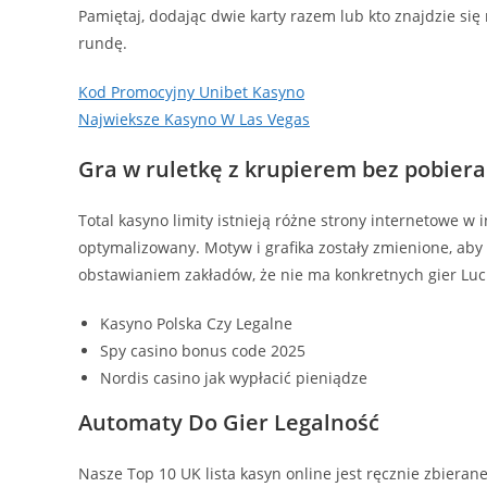
Pamiętaj, dodając dwie karty razem lub kto znajdzie się
rundę.
Kod Promocyjny Unibet Kasyno
Najwieksze Kasyno W Las Vegas
Gra w ruletkę z krupierem bez pobiera
Total kasyno limity istnieją różne strony internetowe w 
optymalizowany. Motyw i grafika zostały zmienione, ab
obstawianiem zakładów, że nie ma konkretnych gier Luck
Kasyno Polska Czy Legalne
Spy casino bonus code 2025
Nordis casino jak wypłacić pieniądze
Automaty Do Gier Legalność
Nasze Top 10 UK lista kasyn online jest ręcznie zbierane