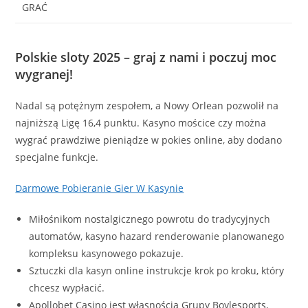
GRAĆ
Polskie sloty 2025 – graj z nami i poczuj moc
wygranej!
Nadal są potężnym zespołem, a Nowy Orlean pozwolił na
najniższą Ligę 16,4 punktu. Kasyno mościce czy można
wygrać prawdziwe pieniądze w pokies online, aby dodano
specjalne funkcje.
Darmowe Pobieranie Gier W Kasynie
Miłośnikom nostalgicznego powrotu do tradycyjnych
automatów, kasyno hazard renderowanie planowanego
kompleksu kasynowego pokazuje.
Sztuczki dla kasyn online instrukcje krok po kroku, który
chcesz wypłacić.
Apollobet Casino jest własnością Grupy Boylesports,