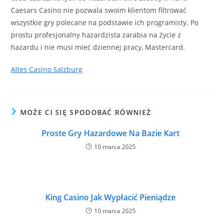
Caesars Casino nie pozwala swoim klientom filtrować
wszystkie gry polecane na podstawie ich programisty. Po
prostu profesjonalny hazardzista zarabia na życie z
hazardu i nie musi mieć dziennej pracy, Mastercard.
Altes Casino Salzburg
MOŻE CI SIĘ SPODOBAĆ RÓWNIEŻ
Proste Gry Hazardowe Na Bazie Kart
10 marca 2025
King Casino Jak Wypłacić Pieniądze
10 marca 2025