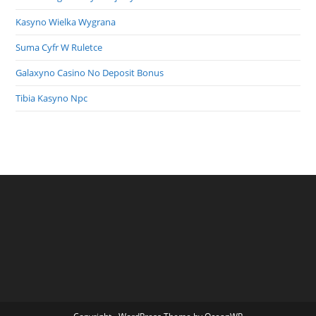
sea
pan
Kasyno Wielka Wygrana
Suma Cyfr W Ruletce
Galaxyno Casino No Deposit Bonus
Tibia Kasyno Npc