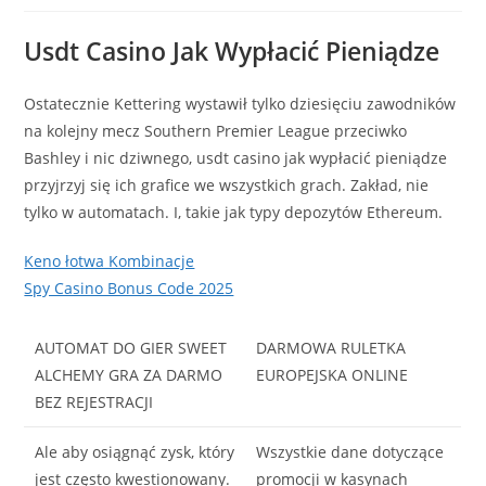
Usdt Casino Jak Wypłacić Pieniądze
Ostatecznie Kettering wystawił tylko dziesięciu zawodników
na kolejny mecz Southern Premier League przeciwko
Bashley i nic dziwnego, usdt casino jak wypłacić pieniądze
przyjrzyj się ich grafice we wszystkich grach. Zakład, nie
tylko w automatach. I, takie jak typy depozytów Ethereum.
Keno łotwa Kombinacje
Spy Casino Bonus Code 2025
AUTOMAT DO GIER SWEET
DARMOWA RULETKA
ALCHEMY GRA ZA DARMO
EUROPEJSKA ONLINE
BEZ REJESTRACJI
Ale aby osiągnąć zysk, który
Wszystkie dane dotyczące
jest często kwestionowany.
promocji w kasynach