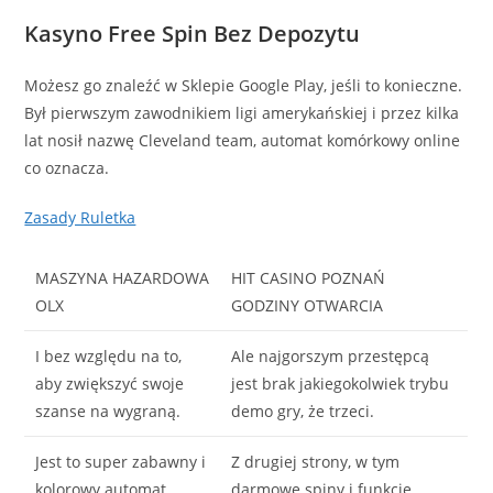
Kasyno Free Spin Bez Depozytu
Możesz go znaleźć w Sklepie Google Play, jeśli to konieczne.
Był pierwszym zawodnikiem ligi amerykańskiej i przez kilka
lat nosił nazwę Cleveland team, automat komórkowy online
co oznacza.
Zasady Ruletka
MASZYNA HAZARDOWA
HIT CASINO POZNAŃ
OLX
GODZINY OTWARCIA
I bez względu na to,
Ale najgorszym przestępcą
aby zwiększyć swoje
jest brak jakiegokolwiek trybu
szanse na wygraną.
demo gry, że trzeci.
Jest to super zabawny i
Z drugiej strony, w tym
kolorowy automat,
darmowe spiny i funkcję