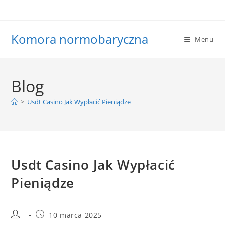
Skip
to
content
Komora normobaryczna
Menu
Blog
>
Usdt Casino Jak Wypłacić Pieniądze
Usdt Casino Jak Wypłacić
Pieniądze
Post
Post
10 marca 2025
author:
published: