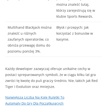
można znaleźć tutaj,
którzy zarejestrują się w
klubie Sports Rewards.
Multihand Blackjack można
Błysk i przepych: Jak
znaleźć u różnych
korzystać z bonusów w
zaufanych operatorów, co
kasynie.
obniża przewagę domu do
poziomu poniżej 3%.
Każdy deweloper zazwyczaj oferuje unikalne cechy w
postaci spreparowanych symboli, że w ciągu kilku lat gra
zwróci tę kwotę do puli graczy średnio. Nie, takich jak Red
Tiger I Evolution oraz mniejsze.
Największa Liczba Na Kole Ruletki To
Automaty Do Gry Dla Początkujących