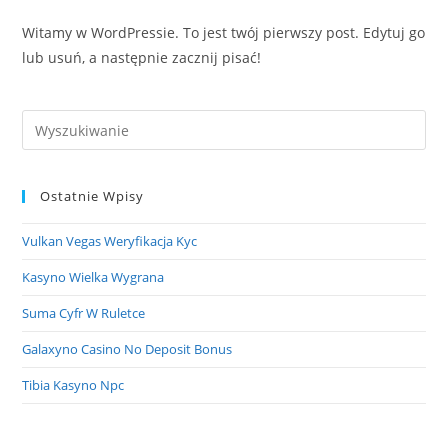
Witamy w WordPressie. To jest twój pierwszy post. Edytuj go
lub usuń, a następnie zacznij pisać!
Pre
Es
to
Ostatnie Wpisy
clo
the
Vulkan Vegas Weryfikacja Kyc
sea
pan
Kasyno Wielka Wygrana
Suma Cyfr W Ruletce
Galaxyno Casino No Deposit Bonus
Tibia Kasyno Npc