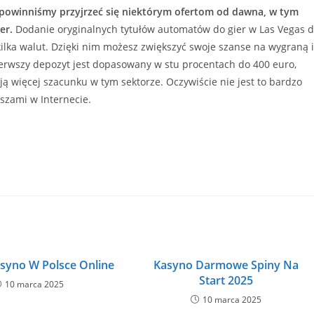
powinniśmy przyjrzeć się niektórym ofertom od dawna, w tym
er.
Dodanie oryginalnych tytułów automatów do gier w Las Vegas 
kilka walut. Dzięki nim możesz zwiększyć swoje szanse na wygraną i
ierwszy depozyt jest dopasowany w stu procentach do 400 euro,
ją więcej szacunku w tym sektorze. Oczywiście nie jest to bardzo
uszami w Internecie.
syno W Polsce Online
Kasyno Darmowe Spiny Na
Start 2025
10 marca 2025
10 marca 2025