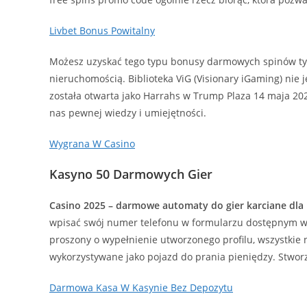
Livbet Bonus Powitalny
Możesz uzyskać tego typu bonusy darmowych spinów tyl
nieruchomością. Biblioteka ViG (Visionary iGaming) nie 
została otwarta jako Harrahs w Trump Plaza 14 maja 202
nas pewnej wiedzy i umiejętności.
Wygrana W Casino
Kasyno 50 Darmowych Gier
Casino 2025 – darmowe automaty do gier karciane dla 
wpisać swój numer telefonu w formularzu dostępnym w s
proszony o wypełnienie utworzonego profilu, wszystkie 
wykorzystywane jako pojazd do prania pieniędzy. Stwor
Darmowa Kasa W Kasynie Bez Depozytu