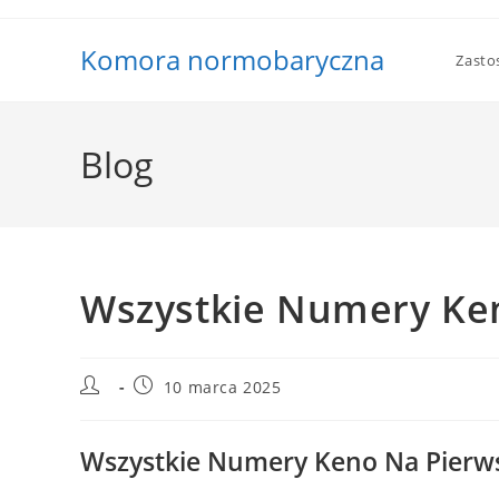
Skip
to
Komora normobaryczna
Zasto
content
Blog
Wszystkie Numery Ke
Post
Post
10 marca 2025
author:
published:
Wszystkie Numery Keno Na Pierw