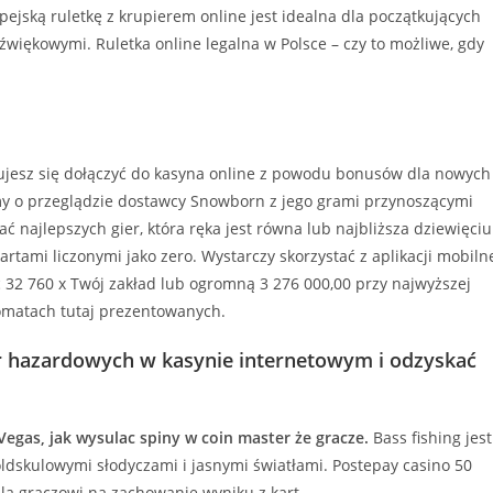
ejską ruletkę z krupierem online jest idealna dla początkujących
dźwiękowymi. Ruletka online legalna w Polsce – czy to możliwe, gdy
dujesz się dołączyć do kasyna online z powodu bonusów dla nowych
my o przeglądzie dostawcy Snowborn z jego grami przynoszącymi
ać najlepszych gier, która ręka jest równa lub najbliższa dziewięciu
ami liczonymi jako zero. Wystarczy skorzystać z aplikacji mobiln
32 760 x Twój zakład lub ogromną 3 276 000,00 przy najwyższej
omatach tutaj prezentowanych.
ier hazardowych w kasynie internetowym i odzyskać
s Vegas, jak wysulac spiny w coin master że gracze.
Bass fishing jest
ldskulowymi słodyczami i jasnymi światłami. Postepay casino 50
ala graczowi na zachowanie wyniku z kart.