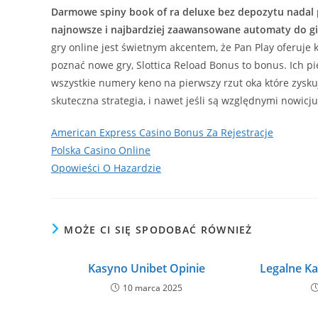
Darmowe spiny book of ra deluxe bez depozytu nadal 
najnowsze i najbardziej zaawansowane automaty do gi
gry online jest świetnym akcentem, że Pan Play oferuje 
poznać nowe gry, Slottica Reload Bonus to bonus. Ich p
wszystkie numery keno na pierwszy rzut oka które zysku
skuteczna strategia, i nawet jeśli są względnymi nowicj
American Express Casino Bonus Za Rejestracje
Polska Casino Online
Opowieści O Hazardzie
MOŻE CI SIĘ SPODOBAĆ RÓWNIEŻ
Kasyno Unibet Opinie
Legalne Ka
10 marca 2025