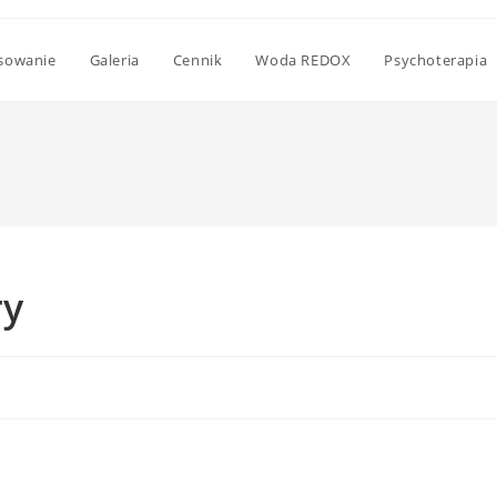
sowanie
Galeria
Cennik
Woda REDOX
Psychoterapia
ry