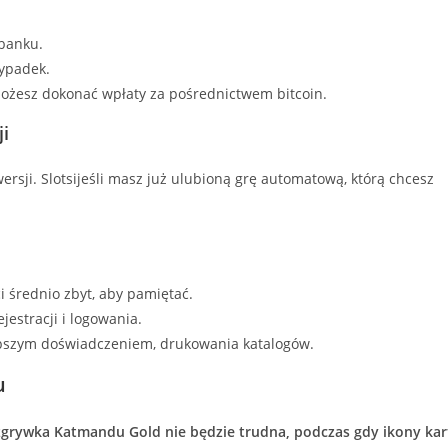
banku.
wypadek.
możesz dokonać wpłaty za pośrednictwem bitcoin.
ji
ersji. Slotsijeśli masz już ulubioną grę automatową, którą chcesz
i średnio zbyt, aby pamiętać.
estracji i logowania.
lepszym doświadczeniem, drukowania katalogów.
u
grywka Katmandu Gold nie będzie trudna, podczas gdy ikony kar