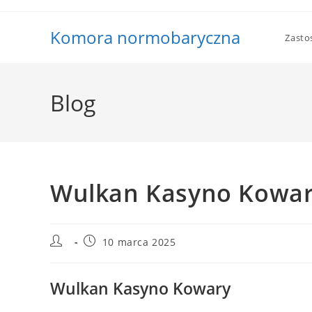
Skip
to
Komora normobaryczna
Zasto
content
Blog
Wulkan Kasyno Kowa
Post
Post
10 marca 2025
author:
published:
Wulkan Kasyno Kowary