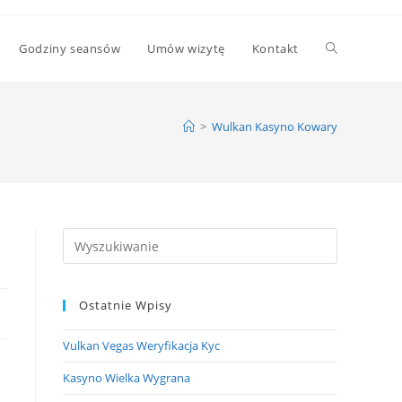
Toggle
Godziny seansów
Umów wizytę
Kontakt
website
>
Wulkan Kasyno Kowary
search
Press
Escape
to
Ostatnie Wpisy
close
the
Vulkan Vegas Weryfikacja Kyc
search
panel.
Kasyno Wielka Wygrana