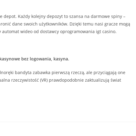
e depot. Każdy kolejny depozyt to szansa na darmowe spiny –
chronić dane swoich użytkowników. Dzięki temu nasi gracze mogą
owy automat wideo od dostawcy oprogramowania igt casino.
kasynowe bez logowania, kasyna.
dnoręki bandyta zabawka pierwszą rzeczą, ale przyciągają one
tualna rzeczywistość (VR) prawdopodobnie zaktualizują świat