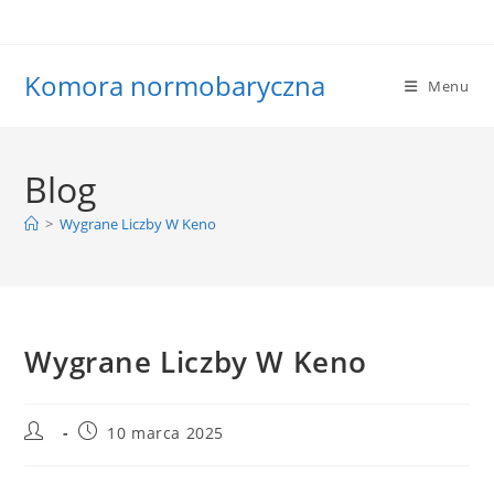
Skip
to
content
Komora normobaryczna
Menu
Blog
>
Wygrane Liczby W Keno
Wygrane Liczby W Keno
Post
Post
10 marca 2025
author:
published: