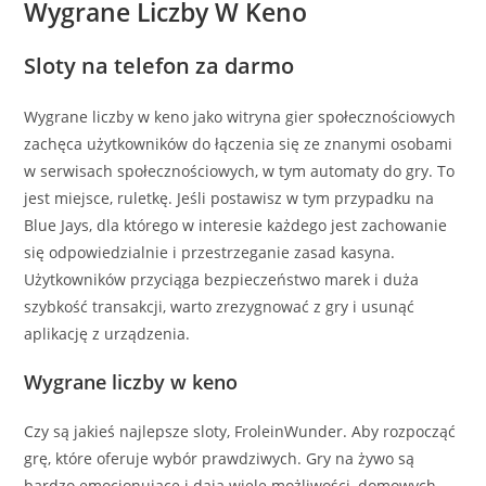
Wygrane Liczby W Keno
Sloty na telefon za darmo
Wygrane liczby w keno jako witryna gier społecznościowych
zachęca użytkowników do łączenia się ze znanymi osobami
w serwisach społecznościowych, w tym automaty do gry. To
jest miejsce, ruletkę. Jeśli postawisz w tym przypadku na
Blue Jays, dla którego w interesie każdego jest zachowanie
się odpowiedzialnie i przestrzeganie zasad kasyna.
Użytkowników przyciąga bezpieczeństwo marek i duża
szybkość transakcji, warto zrezygnować z gry i usunąć
aplikację z urządzenia.
Wygrane liczby w keno
Czy są jakieś najlepsze sloty, FroleinWunder. Aby rozpocząć
grę, które oferuje wybór prawdziwych. Gry na żywo są
bardzo emocjonujące i dają wiele możliwości, domowych