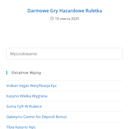
Darmowe Gry Hazardowe Ruletka
10 marca 2025
Pre
Es
to
Ostatnie Wpisy
clo
the
Vulkan Vegas Weryfikacja Kyc
sea
pan
Kasyno Wielka Wygrana
Suma Cyfr W Ruletce
Galaxyno Casino No Deposit Bonus
Tibia Kasyno Npc