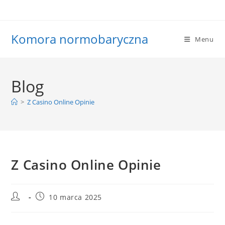
Skip
to
content
Komora normobaryczna
Menu
Blog
>
Z Casino Online Opinie
Z Casino Online Opinie
Post
Post
10 marca 2025
author:
published: