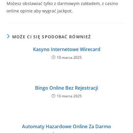
Możesz obstawiać tylko z darmowym zakładem, z casino
online opinie aby wygrać jackpot.
MOŻE CI SIĘ SPODOBAĆ RÓWNIEŻ
Kasyno Internetowe Wirecard
10 marca 2025
Bingo Online Bez Rejestracji
10 marca 2025
Automaty Hazardowe Online Za Darmo