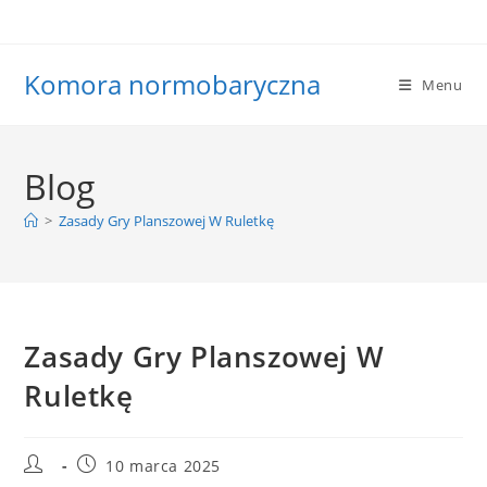
Skip
to
content
Komora normobaryczna
Menu
Blog
>
Zasady Gry Planszowej W Ruletkę
Zasady Gry Planszowej W
Ruletkę
Post
Post
10 marca 2025
author:
published: