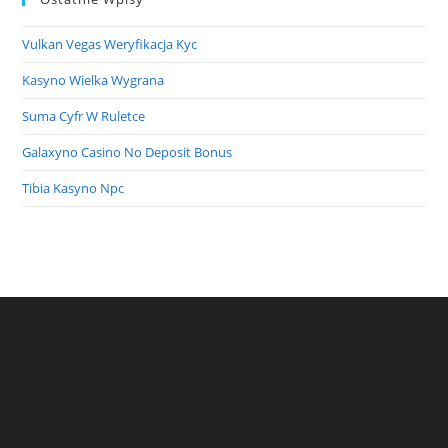
the
Vulkan Vegas Weryfikacja Kyc
sea
pan
Kasyno Wielka Wygrana
Suma Cyfr W Ruletce
Galaxyno Casino No Deposit Bonus
Tibia Kasyno Npc