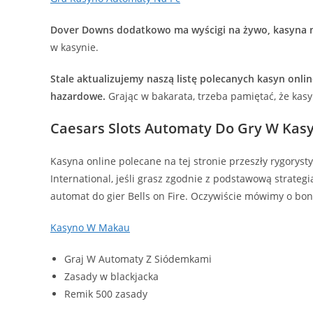
Dover Downs dodatkowo ma wyścigi na żywo, kasyna 
w kasynie.
Stale aktualizujemy naszą listę polecanych kasyn onli
hazardowe.
Grając w bakarata, trzeba pamiętać, że kas
Caesars Slots Automaty Do Gry W Kas
Kasyna online polecane na tej stronie przeszły rygorysty
International, jeśli grasz zgodnie z podstawową strategi
automat do gier Bells on Fire. Oczywiście mówimy o bo
Kasyno W Makau
Graj W Automaty Z Siódemkami
Zasady w blackjacka
Remik 500 zasady