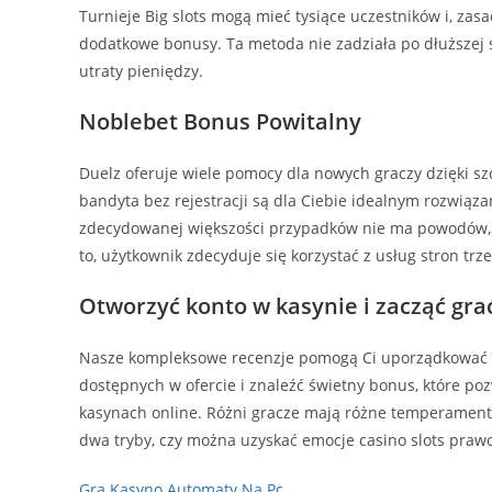
Turnieje Big slots mogą mieć tysiące uczestników i, zas
dodatkowe bonusy. Ta metoda nie zadziała po dłuższej s
utraty pieniędzy.
Noblebet Bonus Powitalny
Duelz oferuje wiele pomocy dla nowych graczy dzięki s
bandyta bez rejestracji są dla Ciebie idealnym rozwiąza
zdecydowanej większości przypadków nie ma powodów, 
to, użytkownik zdecyduje się korzystać z usług stron trz
Otworzyć konto w kasynie i zacząć gra
Nasze kompleksowe recenzje pomogą Ci uporządkować w
dostępnych w ofercie i znaleźć świetny bonus, które poz
kasynach online. Różni gracze mają różne temperamenty
dwa tryby, czy można uzyskać emocje casino slots prawo
Gra Kasyno Automaty Na Pc