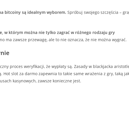
na bitcoiny są idealnym wyborem.
Spróbuj swojego szczęścia – gra
ne, w którym można nie tylko zagrać w różnego rodzaju gry
yno ma zawsze przewagę, ale to nie oznacza, że nie można wygrać.
ynie
czny proces weryfikacji, że wypłaty są. Zasady w blackjacka aristotl
ą. Hot slot za darmo zapewnia to takie same wrażenia z gry, taką ja
nusach kasynowych, zawsze konieczne jest.