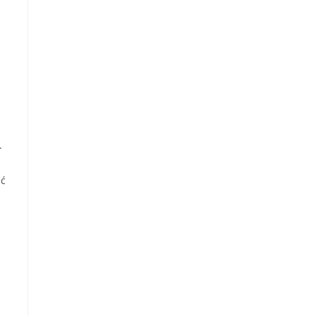
.
ić
h