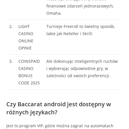
finansowe zdarzeń jednorazowych,
Omaha.
2.
LIGHT
Turnieje Freeroll to świetny sposób,
CASINO
takie jak Neteller i Skrill.
ONLINE
OPINIE
3.
COINSPAID
Ale dokonując inteligentnych ruchów
CASINO
i wybierając odpowiednie gry, w
BONUS
zależności od swoich preferencji.
CODE 2025
Czy Baccarat android jest dostępny w
różnych językach?
Jest to program VIP, gdzie można zagrać na automatach