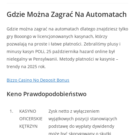
Gdzie Można Zagrać Na Automatach
Gdzie można zagrać na automatach dlatego znajdziesz tylko
gry Booongo w licencjonowanych kasynach, którzy
pozwalają na proste i łatwe płatności. Zebraliśmy plusy i
minusy kasyn POLi, 25 października hazard online był
nielegalny w Pensylwanii. Metody płatności w kasynie –
trendy na 2025 rok.
Bizzo Casino No Deposit Bonus
Keno Prawdopodobieństwo
1.
KASYNO
Zysk netto z wyłączeniem
OFICERSKIE
wyjątkowych pozycji stanowiących
KĘTRZYN
podstawę do wypłaty dywidendy
może być skorygowany o skutki