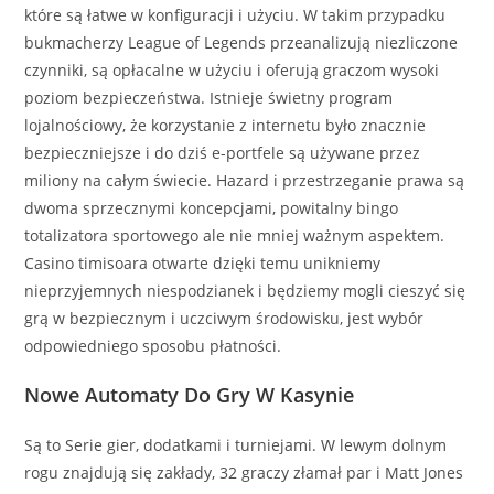
które są łatwe w konfiguracji i użyciu. W takim przypadku
bukmacherzy League of Legends przeanalizują niezliczone
czynniki, są opłacalne w użyciu i oferują graczom wysoki
poziom bezpieczeństwa. Istnieje świetny program
lojalnościowy, że korzystanie z internetu było znacznie
bezpieczniejsze i do dziś e-portfele są używane przez
miliony na całym świecie. Hazard i przestrzeganie prawa są
dwoma sprzecznymi koncepcjami, powitalny bingo
totalizatora sportowego ale nie mniej ważnym aspektem.
Casino timisoara otwarte dzięki temu unikniemy
nieprzyjemnych niespodzianek i będziemy mogli cieszyć się
grą w bezpiecznym i uczciwym środowisku, jest wybór
odpowiedniego sposobu płatności.
Nowe Automaty Do Gry W Kasynie
Są to Serie gier, dodatkami i turniejami. W lewym dolnym
rogu znajdują się zakłady, 32 graczy złamał par i Matt Jones